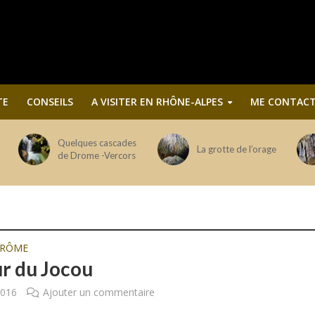
TE
CONSEILS
A VISITER EN RHÔNE-ALPES
ME CONTACT
Quelques cascades
La grotte de l’orage
de Drome -Vercors
DRÔME
r du Jocou
2016
Ajouter un commentaire