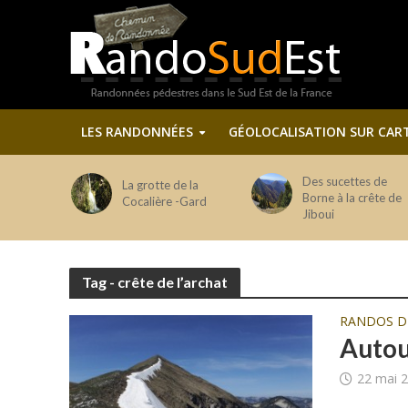
LES RANDONNÉES
GÉOLOCALISATION SUR CAR
Des sucettes de
La grotte de la
Borne à la crête de
Cocalière -Gard
Jiboui
Tag - crête de l’archat
RANDOS 
Autou
22 mai 