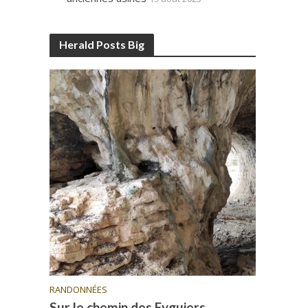
Herald Posts Big
RANDONNÉES
Sur le chemin des Eyguiers