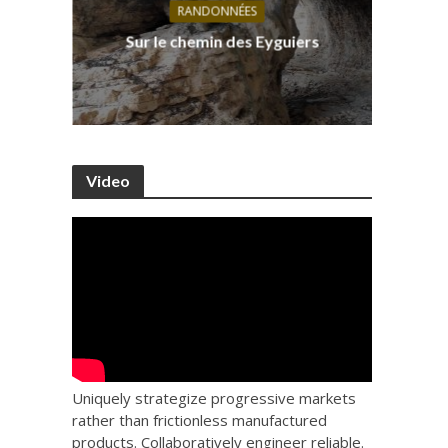
RANDONNÉES
s, ses
D
Sur le chemin des Eyguiers
Ca
Video
Uniquely strategize progressive markets
rather than frictionless manufactured
products. Collaboratively engineer reliable.