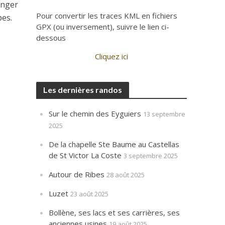
anger
Pour convertir les traces KML en fichiers
pes.
GPX (ou inversement), suivre le lien ci-
dessous
Cliquez ici
Les dernières randos
Sur le chemin des Eyguiers
13 septembre
2025
De la chapelle Ste Baume au Castellas
de St Victor La Coste
3 septembre 2025
Autour de Ribes
28 août 2025
Luzet
23 août 2025
Bollène, ses lacs et ses carrières, ses
anciennes usines
19 août 2025