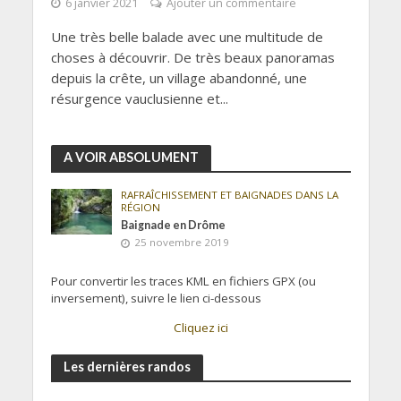
6 janvier 2021
Ajouter un commentaire
Une très belle balade avec une multitude de
choses à découvrir. De très beaux panoramas
depuis la crête, un village abandonné, une
résurgence vauclusienne et...
A VOIR ABSOLUMENT
RAFRAÎCHISSEMENT ET BAIGNADES DANS LA
RÉGION
Baignade en Drôme
25 novembre 2019
Pour convertir les traces KML en fichiers GPX (ou
inversement), suivre le lien ci-dessous
Cliquez ici
Les dernières randos