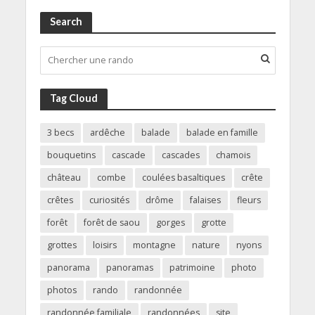
Search
Tag Cloud
3 becs
ardêche
balade
balade en famille
bouquetins
cascade
cascades
chamois
château
combe
coulées basaltiques
crête
crêtes
curiosités
drôme
falaises
fleurs
forêt
forêt de saou
gorges
grotte
grottes
loisirs
montagne
nature
nyons
panorama
panoramas
patrimoine
photo
photos
rando
randonnée
randonnée familiale
randonnées
site