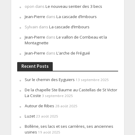
opon
dans
Le nouveau sentier des 3 becs
Jean-Pierre
dans
La cascade d’Imbours
Sylvain
dans
La cascade d’Imbours
Jean-Pierre
dans
Le vallon de Combeau et la
Montagnette
Jean-Pierre
dans
L’arche de Fréguié
Recent Posts
Sur le chemin des Eyguiers
13 septembre 2025
De la chapelle Ste Baume au Castellas de St Victor
La Coste
3 septembre 2025
Autour de Ribes
28 août 2025
Luzet
23 août 2025
Bollène, ses lacs et ses carrières, ses anciennes
usines
19 août 2025