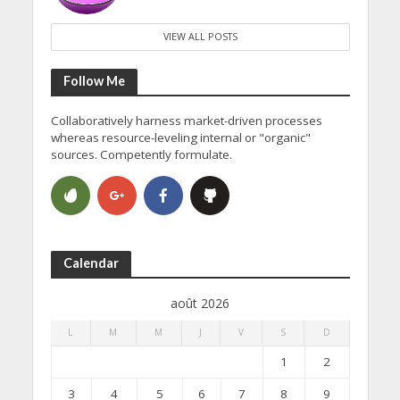
VIEW ALL POSTS
Follow Me
Collaboratively harness market-driven processes
whereas resource-leveling internal or "organic"
sources. Competently formulate.
Calendar
août 2026
L
M
M
J
V
S
D
1
2
3
4
5
6
7
8
9