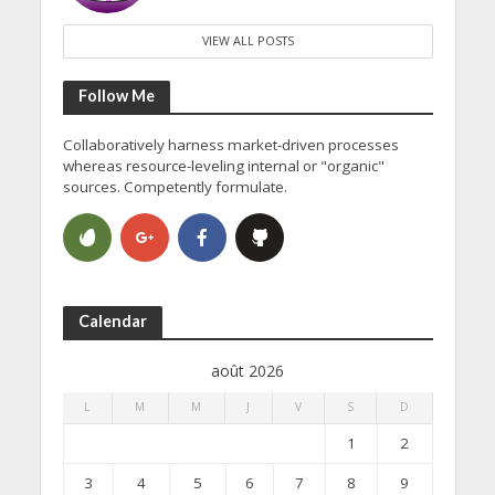
VIEW ALL POSTS
Follow Me
Collaboratively harness market-driven processes
whereas resource-leveling internal or "organic"
sources. Competently formulate.
Calendar
août 2026
L
M
M
J
V
S
D
1
2
3
4
5
6
7
8
9