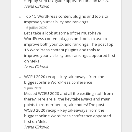
Step-by-step DIY guide appeared first on Meks.
Ivana Cirkovic
Top 15 WordPress content plugins and tools to
improve your visibility and rankings
16 juillet 2020
Let’s take a look at some of the must-have
WordPress content plugins and tools to use to
improve both your UX and rankings. The post Top
15 WordPress content plugins and tools to
improve your visibility and rankings appeared first
on Meks.
Ivana Cirkovic
WCEU 2020 recap – key takeaways from the
biggest online WordPress conference
9 juin 2020
Missed WCEU 2020 and all the exciting stuff from
there? Here are all the key takeaways and main
points to remember so, take notes! The post
WCEU 2020 recap – key takeaways from the
biggest online WordPress conference appeared
first on Meks.
Ivana Cirkovic