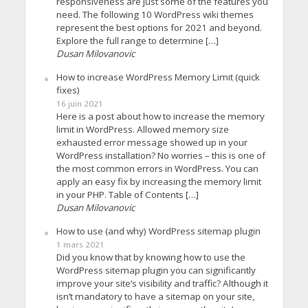
responsiveness are just some of the features you
need. The following 10 WordPress wiki themes
represent the best options for 2021 and beyond.
Explore the full range to determine […]
Dusan Milovanovic
How to increase WordPress Memory Limit (quick
fixes)
16 juin 2021
Here is a post about how to increase the memory
limit in WordPress. Allowed memory size
exhausted error message showed up in your
WordPress installation? No worries – this is one of
the most common errors in WordPress. You can
apply an easy fix by increasing the memory limit
in your PHP. Table of Contents […]
Dusan Milovanovic
How to use (and why) WordPress sitemap plugin
1 mars 2021
Did you know that by knowing how to use the
WordPress sitemap plugin you can significantly
improve your site’s visibility and traffic? Although it
isn’t mandatory to have a sitemap on your site,