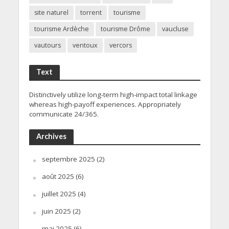
site naturel
torrent
tourisme
tourisme Ardèche
tourisme Drôme
vaucluse
vautours
ventoux
vercors
Text
Distinctively utilize long-term high-impact total linkage
whereas high-payoff experiences. Appropriately
communicate 24/365.
Archives
septembre 2025
(2)
août 2025
(6)
juillet 2025
(4)
juin 2025
(2)
mai 2025
(6)