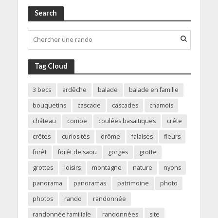
Search
Tag Cloud
3 becs
ardêche
balade
balade en famille
bouquetins
cascade
cascades
chamois
château
combe
coulées basaltiques
crête
crêtes
curiosités
drôme
falaises
fleurs
forêt
forêt de saou
gorges
grotte
grottes
loisirs
montagne
nature
nyons
panorama
panoramas
patrimoine
photo
photos
rando
randonnée
randonnée familiale
randonnées
site