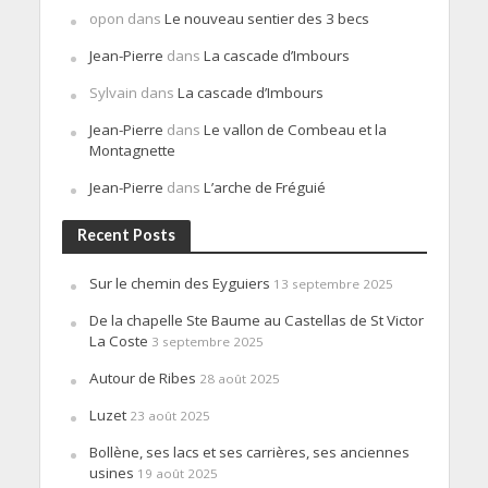
opon
dans
Le nouveau sentier des 3 becs
Jean-Pierre
dans
La cascade d’Imbours
Sylvain
dans
La cascade d’Imbours
Jean-Pierre
dans
Le vallon de Combeau et la
Montagnette
Jean-Pierre
dans
L’arche de Fréguié
Recent Posts
Sur le chemin des Eyguiers
13 septembre 2025
De la chapelle Ste Baume au Castellas de St Victor
La Coste
3 septembre 2025
Autour de Ribes
28 août 2025
Luzet
23 août 2025
Bollène, ses lacs et ses carrières, ses anciennes
usines
19 août 2025