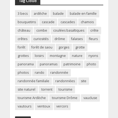
Tag Cloud
3 becs
ardêche
balade
balade en famille
bouquetins
cascade
cascades
chamois
château
combe
coulées basaltiques
crête
crêtes
curiosités
drôme
falaises
fleurs
forêt
forêt de saou
gorges
grotte
grottes
loisirs
montagne
nature
nyons
panorama
panoramas
patrimoine
photo
photos
rando
randonnée
randonnée familiale
randonnées
site
site naturel
torrent
tourisme
tourisme Ardèche
tourisme Drôme
vaucluse
vautours
ventoux
vercors