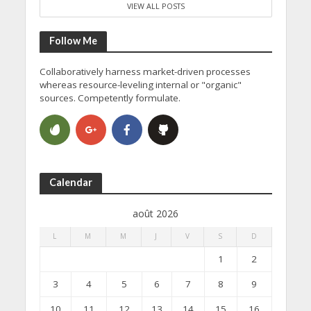
VIEW ALL POSTS
Follow Me
Collaboratively harness market-driven processes
whereas resource-leveling internal or "organic"
sources. Competently formulate.
Calendar
août 2026
L
M
M
J
V
S
D
1
2
3
4
5
6
7
8
9
10
11
12
13
14
15
16