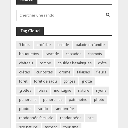
Tag Cloud
3 becs
ardêche
balade
balade en famille
bouquetins
cascade
cascades
chamois
château
combe
coulées basaltiques
crête
crêtes
curiosités
drôme
falaises
fleurs
forêt
forêt de saou
gorges
grotte
grottes
loisirs
montagne
nature
nyons
panorama
panoramas
patrimoine
photo
photos
rando
randonnée
randonnée familiale
randonnées
site
site naturel
torrent
tourisme