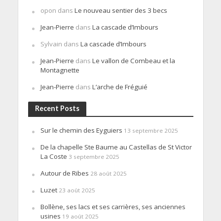
opon
dans
Le nouveau sentier des 3 becs
Jean-Pierre
dans
La cascade d’Imbours
Sylvain
dans
La cascade d’Imbours
Jean-Pierre
dans
Le vallon de Combeau et la
Montagnette
Jean-Pierre
dans
L’arche de Fréguié
Recent Posts
Sur le chemin des Eyguiers
13 septembre 2025
De la chapelle Ste Baume au Castellas de St Victor
La Coste
3 septembre 2025
Autour de Ribes
28 août 2025
Luzet
23 août 2025
Bollène, ses lacs et ses carrières, ses anciennes
usines
19 août 2025