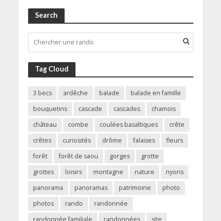
Search
Tag Cloud
3 becs
ardêche
balade
balade en famille
bouquetins
cascade
cascades
chamois
château
combe
coulées basaltiques
crête
crêtes
curiosités
drôme
falaises
fleurs
forêt
forêt de saou
gorges
grotte
grottes
loisirs
montagne
nature
nyons
panorama
panoramas
patrimoine
photo
photos
rando
randonnée
randonnée familiale
randonnées
site