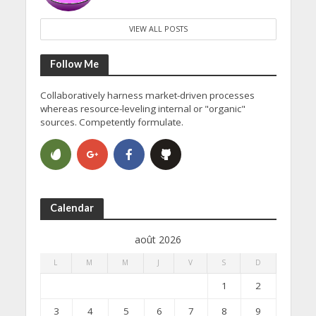
VIEW ALL POSTS
Follow Me
Collaboratively harness market-driven processes
whereas resource-leveling internal or "organic"
sources. Competently formulate.
Calendar
août 2026
L
M
M
J
V
S
D
1
2
3
4
5
6
7
8
9