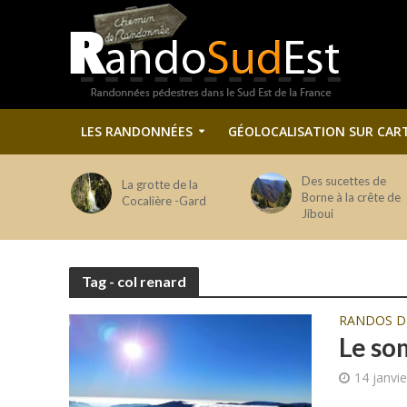
LES RANDONNÉES
GÉOLOCALISATION SUR CAR
Des sucettes de
La grotte de la
Borne à la crête de
Cocalière -Gard
Jiboui
Tag - col renard
RANDOS 
Le so
14 janvi