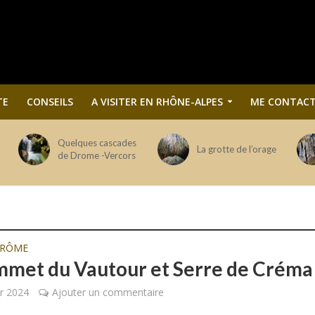
TE
CONSEILS
A VISITER EN RHÔNE-ALPES
ME CONTACT
Quelques cascades
La grotte de l’orage
de Drome -Vercors
DRÔME
mmet du Vautour et Serre de Créma
er 2024
Ajouter un commentaire