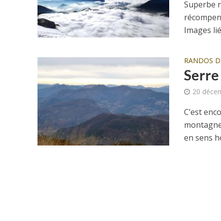
Superbe r
récompen
Images lié
RANDOS 
Serre
20 déce
C’est enc
montagnes
en sens ho