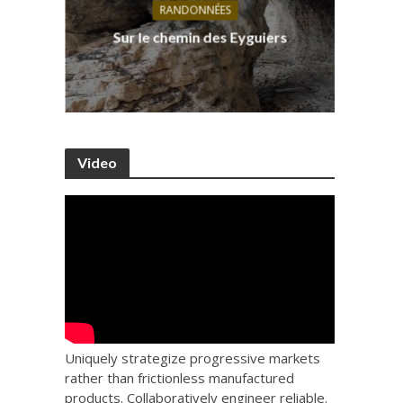
RANDONNÉES
s, ses
D
Sur le chemin des Eyguiers
Ca
Video
Uniquely strategize progressive markets
rather than frictionless manufactured
products. Collaboratively engineer reliable.