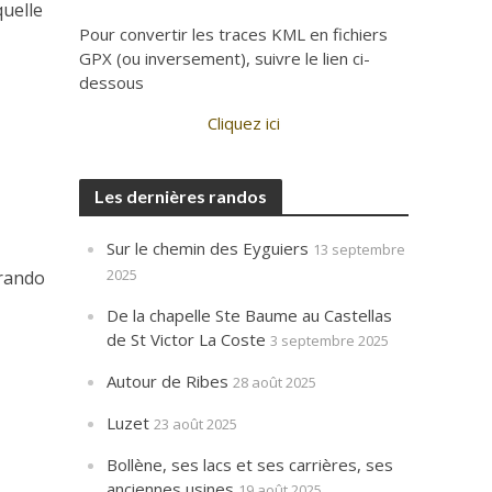
uelle
Pour convertir les traces KML en fichiers
GPX (ou inversement), suivre le lien ci-
dessous
Cliquez ici
Les dernières randos
Sur le chemin des Eyguiers
s
13 septembre
2025
 rando
De la chapelle Ste Baume au Castellas
de St Victor La Coste
3 septembre 2025
Autour de Ribes
28 août 2025
Luzet
23 août 2025
Bollène, ses lacs et ses carrières, ses
anciennes usines
19 août 2025