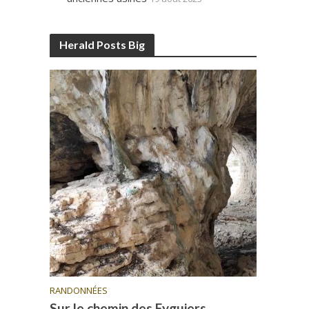
Herald Posts Big
RANDONNÉES
Sur le chemin des Eyguiers