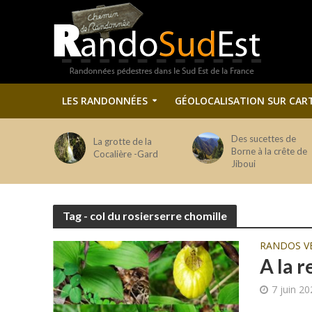
LES RANDONNÉES
GÉOLOCALISATION SUR CAR
Des sucettes de
La grotte de la
Borne à la crête de
Cocalière -Gard
Jiboui
Tag - col du rosierserre chomille
RANDOS V
A la 
7 juin 2