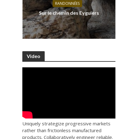
RANDONNÉES
s, ses
D
Sur le chemin des Eyguiers
Ca
Video
Uniquely strategize progressive markets
rather than frictionless manufactured
products. Collaboratively engineer reliable.