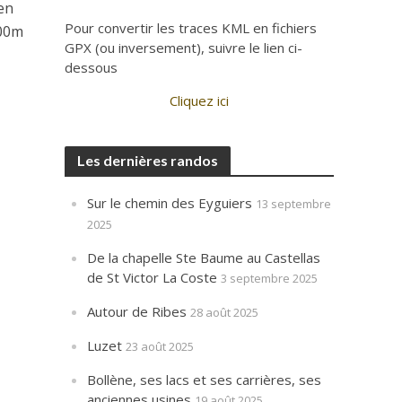
ien
Pour convertir les traces KML en fichiers
100m
GPX (ou inversement), suivre le lien ci-
dessous
Cliquez ici
Les dernières randos
Sur le chemin des Eyguiers
13 septembre
2025
De la chapelle Ste Baume au Castellas
de St Victor La Coste
3 septembre 2025
Autour de Ribes
28 août 2025
Luzet
23 août 2025
Bollène, ses lacs et ses carrières, ses
anciennes usines
19 août 2025