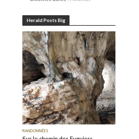
Herald Posts Big
RANDONNÉES
Sur le chemin des Eyguiers