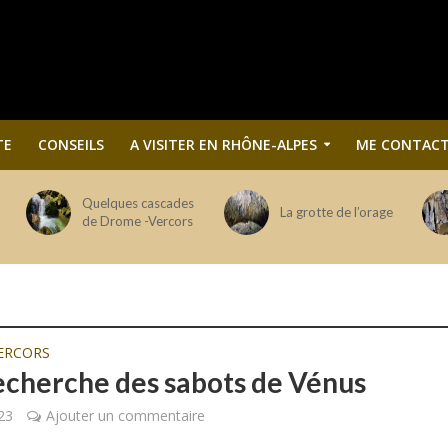
TE
CONSEILS
A VISITER EN RHÔNE-ALPES
ME CONTACT
Quelques cascades
La grotte de l’orage
de Drome -Vercors
ERCORS
recherche des sabots de Vénus
023
Ajouter un commentaire