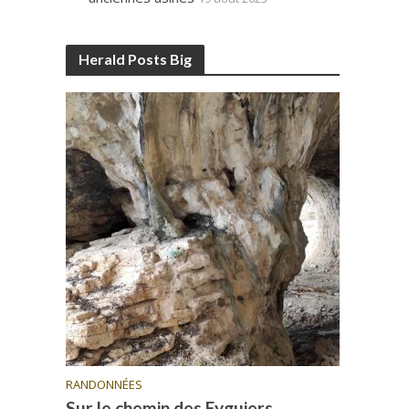
Herald Posts Big
RANDONNÉES
Sur le chemin des Eyguiers