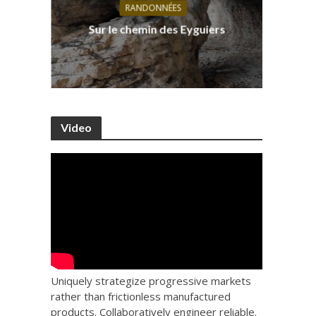
RANDONNÉES
s, ses
D
Sur le chemin des Eyguiers
Ca
Video
Uniquely strategize progressive markets
rather than frictionless manufactured
products. Collaboratively engineer reliable.