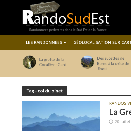
LES RANDONNÉES
GÉOLOCALISATION SUR CAR
Des sucettes de
La grotte de la
Borne à la crête de
Cocalière -Gard
Jiboui
Tag - col du pinet
RANDOS V
La Gr
20 juille