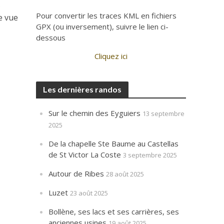
s
Pour convertir les traces KML en fichiers
e vue
GPX (ou inversement), suivre le lien ci-
dessous
Cliquez ici
Les dernières randos
Sur le chemin des Eyguiers
13 septembre
2025
De la chapelle Ste Baume au Castellas
de St Victor La Coste
3 septembre 2025
Autour de Ribes
28 août 2025
Luzet
23 août 2025
Bollène, ses lacs et ses carrières, ses
anciennes usines
19 août 2025