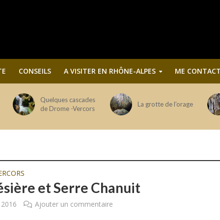
TE
CONSEILS
A VISITER EN RHÔNE-ALPES
ME CONTACT
Quelques cascades
La grotte de l’orage
de Drome -Vercors
ERCORS
ésière et Serre Chanuit
t 2016
Ajouter un commentaire