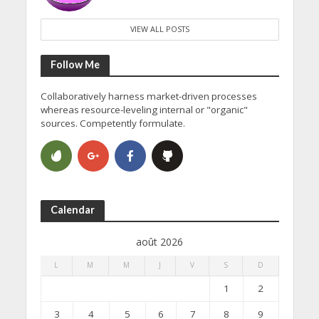
VIEW ALL POSTS
Follow Me
Collaboratively harness market-driven processes
whereas resource-leveling internal or "organic"
sources. Competently formulate.
Calendar
août 2026
L
M
M
J
V
S
D
1
2
3
4
5
6
7
8
9