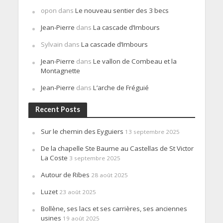
opon
dans
Le nouveau sentier des 3 becs
Jean-Pierre
dans
La cascade d’Imbours
Sylvain
dans
La cascade d’Imbours
Jean-Pierre
dans
Le vallon de Combeau et la
Montagnette
Jean-Pierre
dans
L’arche de Fréguié
Recent Posts
Sur le chemin des Eyguiers
13 septembre 2025
De la chapelle Ste Baume au Castellas de St Victor
La Coste
3 septembre 2025
Autour de Ribes
28 août 2025
Luzet
23 août 2025
Bollène, ses lacs et ses carrières, ses anciennes
usines
19 août 2025