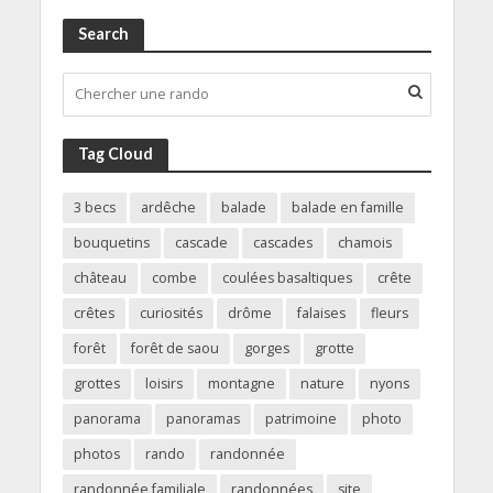
Search
Tag Cloud
3 becs
ardêche
balade
balade en famille
bouquetins
cascade
cascades
chamois
château
combe
coulées basaltiques
crête
crêtes
curiosités
drôme
falaises
fleurs
forêt
forêt de saou
gorges
grotte
grottes
loisirs
montagne
nature
nyons
panorama
panoramas
patrimoine
photo
photos
rando
randonnée
randonnée familiale
randonnées
site