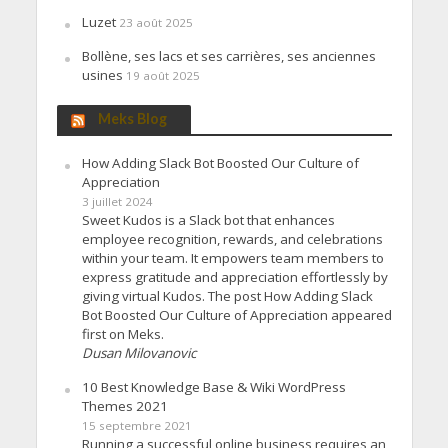
Luzet
23 août 2025
Bollène, ses lacs et ses carrières, ses anciennes
usines
19 août 2025
Meks Blog
How Adding Slack Bot Boosted Our Culture of
Appreciation
3 juillet 2024
Sweet Kudos is a Slack bot that enhances
employee recognition, rewards, and celebrations
within your team. It empowers team members to
express gratitude and appreciation effortlessly by
giving virtual Kudos. The post How Adding Slack
Bot Boosted Our Culture of Appreciation appeared
first on Meks.
Dusan Milovanovic
10 Best Knowledge Base & Wiki WordPress
Themes 2021
15 septembre 2021
Running a successful online business requires an