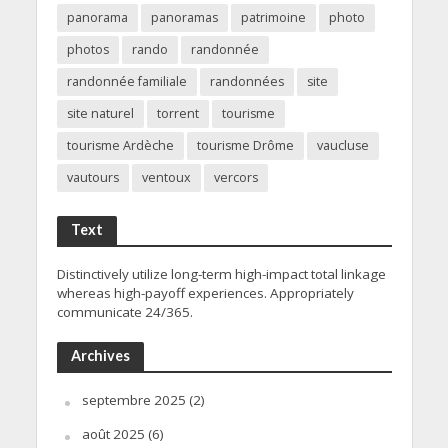
panorama
panoramas
patrimoine
photo
photos
rando
randonnée
randonnée familiale
randonnées
site
site naturel
torrent
tourisme
tourisme Ardèche
tourisme Drôme
vaucluse
vautours
ventoux
vercors
Text
Distinctively utilize long-term high-impact total linkage
whereas high-payoff experiences. Appropriately
communicate 24/365.
Archives
septembre 2025
(2)
août 2025
(6)