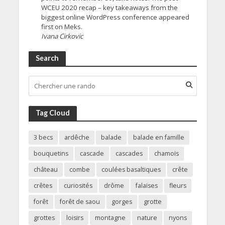
WCEU 2020 recap – key takeaways from the
biggest online WordPress conference appeared
first on Meks.
Ivana Cirkovic
Search
Tag Cloud
3 becs
ardêche
balade
balade en famille
bouquetins
cascade
cascades
chamois
château
combe
coulées basaltiques
crête
crêtes
curiosités
drôme
falaises
fleurs
forêt
forêt de saou
gorges
grotte
grottes
loisirs
montagne
nature
nyons