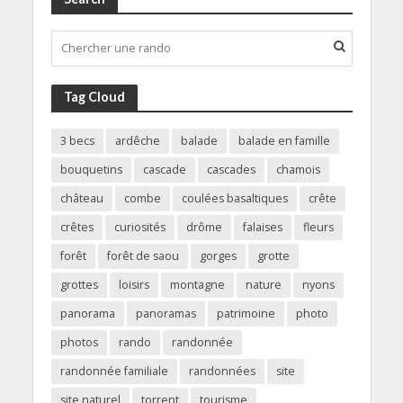
Tag Cloud
3 becs
ardêche
balade
balade en famille
bouquetins
cascade
cascades
chamois
château
combe
coulées basaltiques
crête
crêtes
curiosités
drôme
falaises
fleurs
forêt
forêt de saou
gorges
grotte
grottes
loisirs
montagne
nature
nyons
panorama
panoramas
patrimoine
photo
photos
rando
randonnée
randonnée familiale
randonnées
site
site naturel
torrent
tourisme