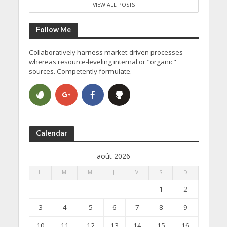
VIEW ALL POSTS
Follow Me
Collaboratively harness market-driven processes
whereas resource-leveling internal or "organic"
sources. Competently formulate.
Calendar
août 2026
L
M
M
J
V
S
D
1
2
3
4
5
6
7
8
9
10
11
12
13
14
15
16