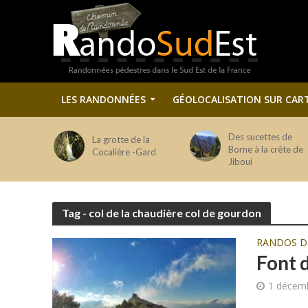
LES RANDONNÉES
GÉOLOCALISATION SUR CAR
Des sucettes de
La grotte de la
Borne à la crête de
Cocalière -Gard
Jiboui
Tag - col de la chaudière col de gourdon
RANDOS 
Font 
1 décem