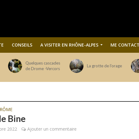
TE
CONSEILS
A VISITER EN RHÔNE-ALPES
ME CONTACT
Quelques cascades
La grotte de l’orage
de Drome -Vercors
DRÔME
de Bine
bre 2022
Ajouter un commentaire