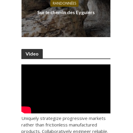
RANDONNÉES
s, ses
D
Sur le chemin des Eyguiers
Ca
Video
Uniquely strategize progressive markets
rather than frictionless manufactured
products. Collaboratively engineer reliable.