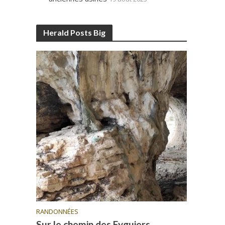
Herald Posts Big
RANDONNÉES
Sur le chemin des Eyguiers