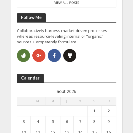
VIEW ALL POSTS
Follow Me
Collaboratively harness market-driven processes
whereas resource-leveling internal or "organic"
sources. Competently formulate.
Calendar
août 2026
L
M
M
J
V
S
D
1
2
3
4
5
6
7
8
9
10
11
12
13
14
15
16