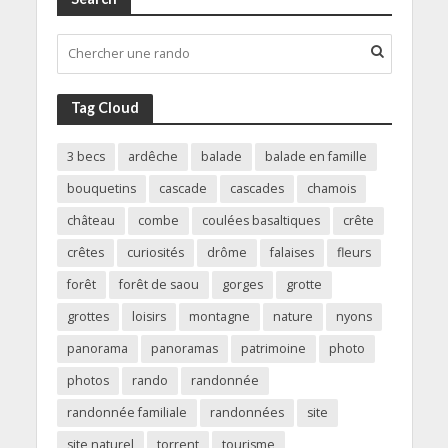
Tag Cloud
3 becs
ardêche
balade
balade en famille
bouquetins
cascade
cascades
chamois
château
combe
coulées basaltiques
crête
crêtes
curiosités
drôme
falaises
fleurs
forêt
forêt de saou
gorges
grotte
grottes
loisirs
montagne
nature
nyons
panorama
panoramas
patrimoine
photo
photos
rando
randonnée
randonnée familiale
randonnées
site
site naturel
torrent
tourisme