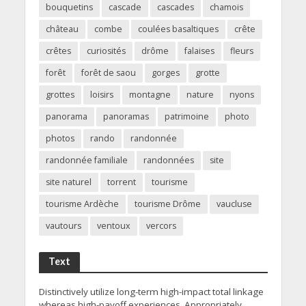
bouquetins
cascade
cascades
chamois
château
combe
coulées basaltiques
crête
crêtes
curiosités
drôme
falaises
fleurs
forêt
forêt de saou
gorges
grotte
grottes
loisirs
montagne
nature
nyons
panorama
panoramas
patrimoine
photo
photos
rando
randonnée
randonnée familiale
randonnées
site
site naturel
torrent
tourisme
tourisme Ardèche
tourisme Drôme
vaucluse
vautours
ventoux
vercors
Text
Distinctively utilize long-term high-impact total linkage
whereas high-payoff experiences. Appropriately