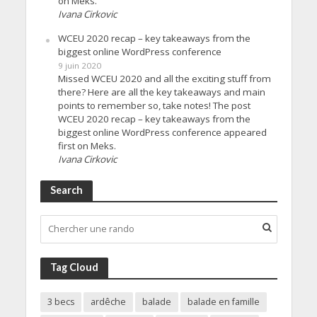
on Meks.
Ivana Cirkovic
WCEU 2020 recap – key takeaways from the
biggest online WordPress conference
9 juin 2020
Missed WCEU 2020 and all the exciting stuff from
there? Here are all the key takeaways and main
points to remember so, take notes! The post
WCEU 2020 recap – key takeaways from the
biggest online WordPress conference appeared
first on Meks.
Ivana Cirkovic
Search
Tag Cloud
3 becs
ardêche
balade
balade en famille