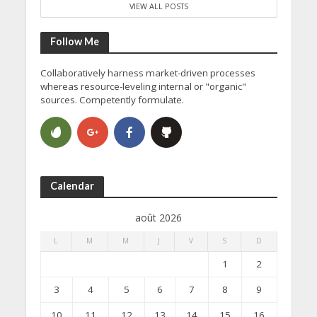
VIEW ALL POSTS
Follow Me
Collaboratively harness market-driven processes
whereas resource-leveling internal or "organic"
sources. Competently formulate.
Calendar
août 2026
L
M
M
J
V
S
D
1
2
3
4
5
6
7
8
9
10
11
12
13
14
15
16