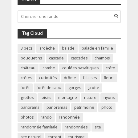
Tag Cloud
3 becs
ardêche
balade
balade en famille
bouquetins
cascade
cascades
chamois
château
combe
coulées basaltiques
crête
crêtes
curiosités
drôme
falaises
fleurs
forêt
forêt de saou
gorges
grotte
grottes
loisirs
montagne
nature
nyons
panorama
panoramas
patrimoine
photo
photos
rando
randonnée
randonnée familiale
randonnées
site
site naturel
torrent
tourisme