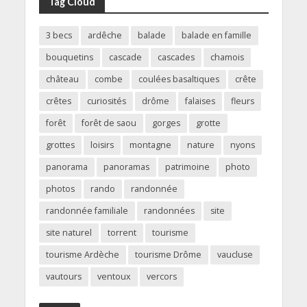
Tag Cloud
3 becs
ardêche
balade
balade en famille
bouquetins
cascade
cascades
chamois
château
combe
coulées basaltiques
crête
crêtes
curiosités
drôme
falaises
fleurs
forêt
forêt de saou
gorges
grotte
grottes
loisirs
montagne
nature
nyons
panorama
panoramas
patrimoine
photo
photos
rando
randonnée
randonnée familiale
randonnées
site
site naturel
torrent
tourisme
tourisme Ardèche
tourisme Drôme
vaucluse
vautours
ventoux
vercors