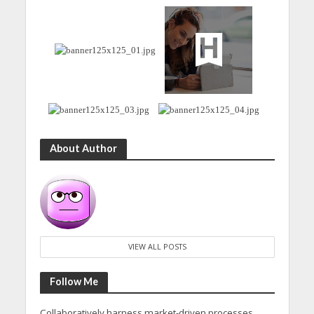
About Author
VIEW ALL POSTS
Follow Me
Collaboratively harness market-driven processes