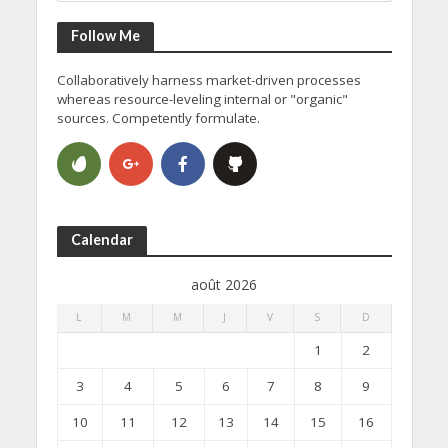
Follow Me
Collaboratively harness market-driven processes
whereas resource-leveling internal or "organic"
sources. Competently formulate.
Calendar
août 2026
L
M
M
J
V
S
D
1
2
3
4
5
6
7
8
9
10
11
12
13
14
15
16