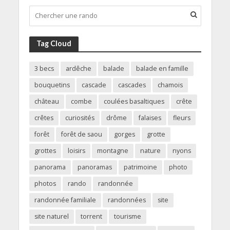
Tag Cloud
3 becs
ardêche
balade
balade en famille
bouquetins
cascade
cascades
chamois
château
combe
coulées basaltiques
crête
crêtes
curiosités
drôme
falaises
fleurs
forêt
forêt de saou
gorges
grotte
grottes
loisirs
montagne
nature
nyons
panorama
panoramas
patrimoine
photo
photos
rando
randonnée
randonnée familiale
randonnées
site
site naturel
torrent
tourisme