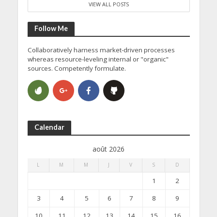
VIEW ALL POSTS
Follow Me
Collaboratively harness market-driven processes
whereas resource-leveling internal or "organic"
sources. Competently formulate.
Calendar
août 2026
L
M
M
J
V
S
D
1
2
3
4
5
6
7
8
9
10
11
12
13
14
15
16