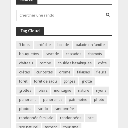
Tag Cloud
3 becs
ardêche
balade
balade en famille
bouquetins
cascade
cascades
chamois
château
combe
coulées basaltiques
crête
crêtes
curiosités
drôme
falaises
fleurs
forêt
forêt de saou
gorges
grotte
grottes
loisirs
montagne
nature
nyons
panorama
panoramas
patrimoine
photo
photos
rando
randonnée
randonnée familiale
randonnées
site
site naturel
torrent
tourisme