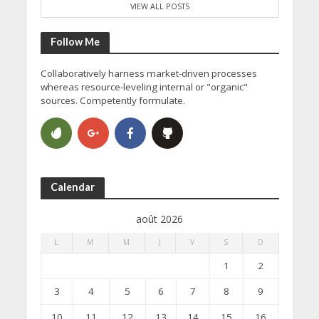
VIEW ALL POSTS
Follow Me
Collaboratively harness market-driven processes
whereas resource-leveling internal or "organic"
sources. Competently formulate.
Calendar
août 2026
L
M
M
J
V
S
D
1
2
3
4
5
6
7
8
9
10
11
12
13
14
15
16