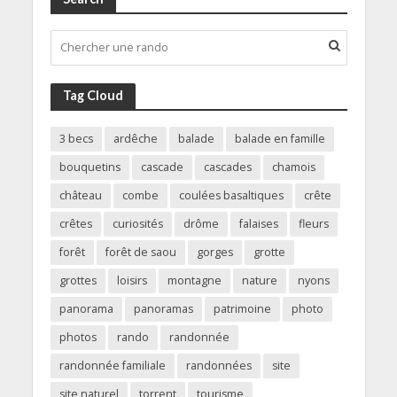
Tag Cloud
3 becs
ardêche
balade
balade en famille
bouquetins
cascade
cascades
chamois
château
combe
coulées basaltiques
crête
crêtes
curiosités
drôme
falaises
fleurs
forêt
forêt de saou
gorges
grotte
grottes
loisirs
montagne
nature
nyons
panorama
panoramas
patrimoine
photo
photos
rando
randonnée
randonnée familiale
randonnées
site
site naturel
torrent
tourisme