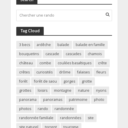
Tag Cloud
3 becs
ardêche
balade
balade en famille
bouquetins
cascade
cascades
chamois
château
combe
coulées basaltiques
crête
crêtes
curiosités
drôme
falaises
fleurs
forêt
forêt de saou
gorges
grotte
grottes
loisirs
montagne
nature
nyons
panorama
panoramas
patrimoine
photo
photos
rando
randonnée
randonnée familiale
randonnées
site
site naturel
torrent
tourisme