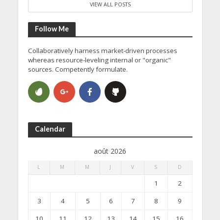
VIEW ALL POSTS
Follow Me
Collaboratively harness market-driven processes
whereas resource-leveling internal or "organic"
sources. Competently formulate.
Calendar
août 2026
L
M
M
J
V
S
D
1
2
3
4
5
6
7
8
9
10
11
12
13
14
15
16