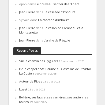
opon
dans
Le nouveau sentier des 3 becs
Jean-Pierre
dans
La cascade d’Imbours
Sylvain
dans
La cascade d’Imbours
Jean-Pierre
dans
Le vallon de Combeau et la
Montagnette
Jean-Pierre
dans
L’arche de Fréguié
Recent Posts
Sur le chemin des Eyguiers
13 septembre 2025
De la chapelle Ste Baume au Castellas de St Victor
La Coste
3 septembre 2025
Autour de Ribes
28 août 2025
Luzet
23 août 2025
Bollène, ses lacs et ses carrières, ses anciennes
usines
19 août 2025