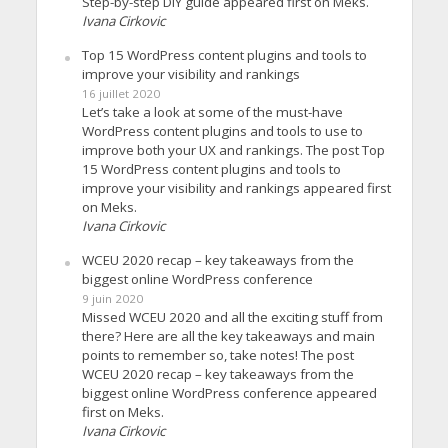
Step-by-step DIY guide appeared first on Meks.
Ivana Cirkovic
Top 15 WordPress content plugins and tools to
improve your visibility and rankings
16 juillet 2020
Let’s take a look at some of the must-have
WordPress content plugins and tools to use to
improve both your UX and rankings. The post Top
15 WordPress content plugins and tools to
improve your visibility and rankings appeared first
on Meks.
Ivana Cirkovic
WCEU 2020 recap – key takeaways from the
biggest online WordPress conference
9 juin 2020
Missed WCEU 2020 and all the exciting stuff from
there? Here are all the key takeaways and main
points to remember so, take notes! The post
WCEU 2020 recap – key takeaways from the
biggest online WordPress conference appeared
first on Meks.
Ivana Cirkovic