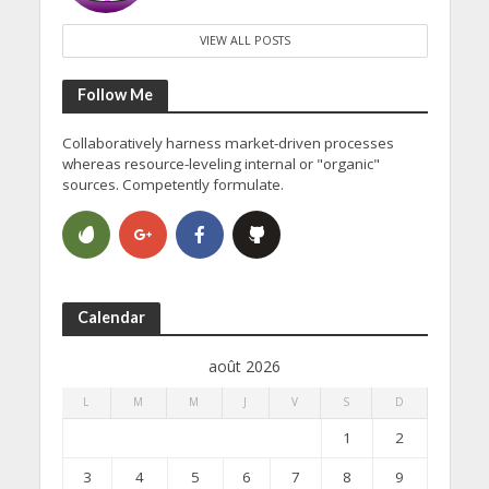
VIEW ALL POSTS
Follow Me
Collaboratively harness market-driven processes
whereas resource-leveling internal or "organic"
sources. Competently formulate.
Calendar
août 2026
L
M
M
J
V
S
D
1
2
3
4
5
6
7
8
9