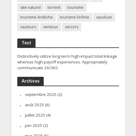
site naturel
torrent
tourisme
tourisme Ardèche
tourisme Drôme
vaucluse
vautours
ventoux
vercors
Text
Distinctively utilize long-term high-impact total linkage
whereas high-payoff experiences. Appropriately
communicate 24/365.
Archives
septembre 2025
(2)
août 2025
(6)
juillet 2025
(4)
juin 2025
(2)
mai 2025
(6)