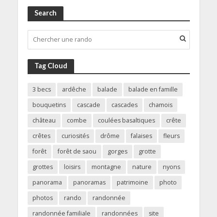
Search
Tag Cloud
3 becs
ardêche
balade
balade en famille
bouquetins
cascade
cascades
chamois
château
combe
coulées basaltiques
crête
crêtes
curiosités
drôme
falaises
fleurs
forêt
forêt de saou
gorges
grotte
grottes
loisirs
montagne
nature
nyons
panorama
panoramas
patrimoine
photo
photos
rando
randonnée
randonnée familiale
randonnées
site