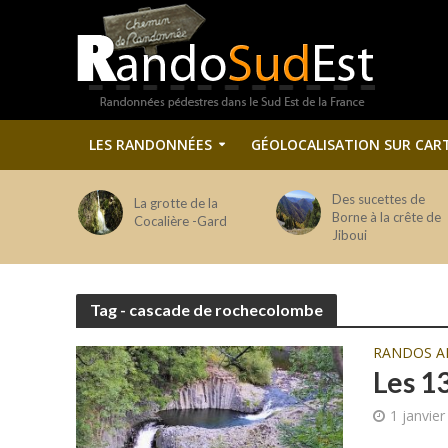
LES RANDONNÉES
GÉOLOCALISATION SUR CAR
Des sucettes de
La grotte de la
Borne à la crête de
Cocalière -Gard
Jiboui
Tag - cascade de rochecolombe
RANDOS A
Les 1
1 janvie