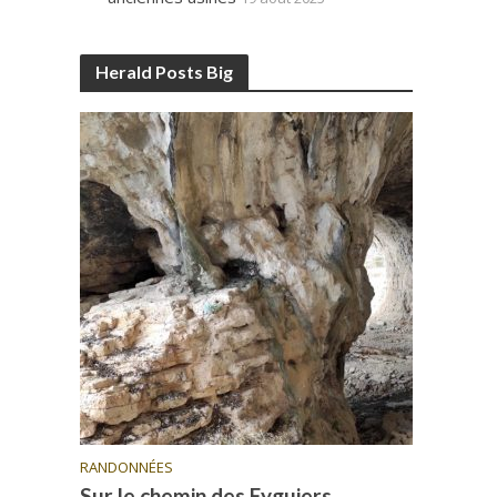
Herald Posts Big
RANDONNÉES
Sur le chemin des Eyguiers