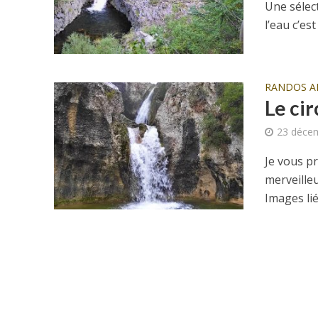
Une sélec
l’eau c’es
RANDOS A
Le ci
23 déce
Je vous p
merveilleu
Images lié