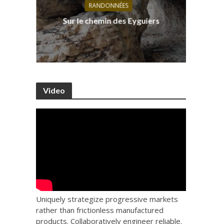
RANDONNÉES
s, ses
D
Sur le chemin des Eyguiers
Ca
Video
Uniquely strategize progressive markets
rather than frictionless manufactured
products. Collaboratively engineer reliable.