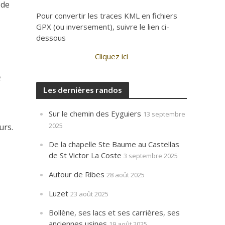
 de
Pour convertir les traces KML en fichiers
GPX (ou inversement), suivre le lien ci-
dessous
Cliquez ici
e
Les dernières randos
Sur le chemin des Eyguiers
13 septembre
2025
urs.
De la chapelle Ste Baume au Castellas
de St Victor La Coste
3 septembre 2025
Autour de Ribes
28 août 2025
Luzet
23 août 2025
Bollène, ses lacs et ses carrières, ses
anciennes usines
19 août 2025