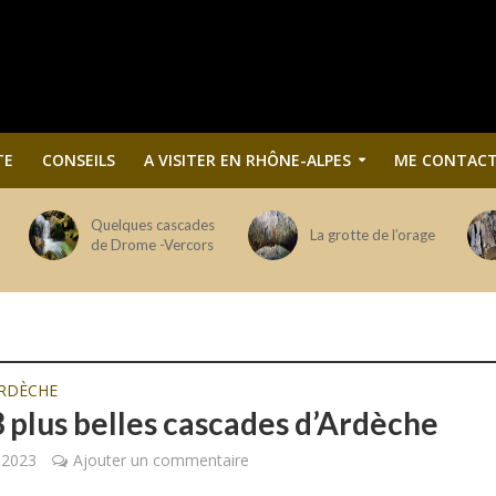
TE
CONSEILS
A VISITER EN RHÔNE-ALPES
ME CONTACT
Quelques cascades
La grotte de l’orage
de Drome -Vercors
RDÈCHE
3 plus belles cascades d’Ardèche
r 2023
Ajouter un commentaire