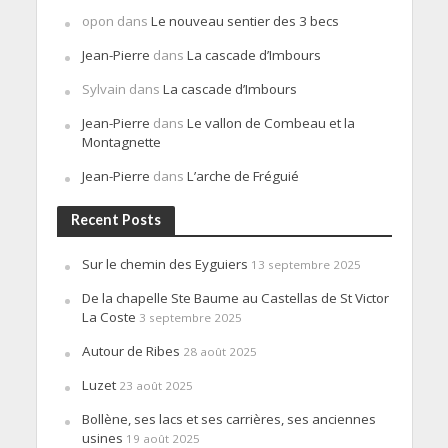
opon
dans
Le nouveau sentier des 3 becs
Jean-Pierre
dans
La cascade d’Imbours
Sylvain
dans
La cascade d’Imbours
Jean-Pierre
dans
Le vallon de Combeau et la
Montagnette
Jean-Pierre
dans
L’arche de Fréguié
Recent Posts
Sur le chemin des Eyguiers
13 septembre 2025
De la chapelle Ste Baume au Castellas de St Victor
La Coste
3 septembre 2025
Autour de Ribes
28 août 2025
Luzet
23 août 2025
Bollène, ses lacs et ses carrières, ses anciennes
usines
19 août 2025