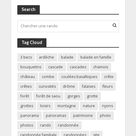
Search
Tag Cloud
3 becs
ardêche
balade
balade en famille
bouquetins
cascade
cascades
chamois
château
combe
coulées basaltiques
crête
crêtes
curiosités
drôme
falaises
fleurs
forêt
forêt de saou
gorges
grotte
grottes
loisirs
montagne
nature
nyons
panorama
panoramas
patrimoine
photo
photos
rando
randonnée
randonnée familiale
randonnées
site