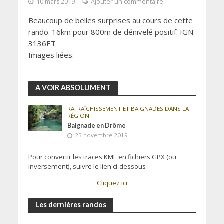
10 mars 2019
Ajouter un commentaire
Beaucoup de belles surprises au cours de cette
rando. 16km pour 800m de dénivelé positif. IGN
3136ET
Images liées:
A VOIR ABSOLUMENT
RAFRAÎCHISSEMENT ET BAIGNADES DANS LA
RÉGION
Baignade en Drôme
25 novembre 2019
Pour convertir les traces KML en fichiers GPX (ou
inversement), suivre le lien ci-dessous
Cliquez ici
Les dernières randos