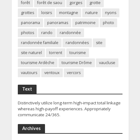
forêt
forêt de saou
gorges
grotte
grottes
loisirs
montagne
nature
nyons
panorama
panoramas
patrimoine
photo
photos
rando
randonnée
randonnée familiale
randonnées
site
site naturel
torrent
tourisme
tourisme Ardèche
tourisme Drôme
vaucluse
vautours
ventoux
vercors
Text
Distinctively utilize long-term high-impact total linkage
whereas high-payoff experiences. Appropriately
communicate 24/365.
Archives