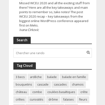
Missed WCEU 2020 and all the exciting stuff from
there? Here are all the key takeaways and main
points to remember so, take notes! The post
WCEU 2020 recap – key takeaways from the
biggest online WordPress conference appeared
first on Meks.
Ivana Cirkovic
Search
Tag Cloud
3 becs
ardêche
balade
balade en famille
bouquetins
cascade
cascades
chamois
château
combe
coulées basaltiques
crête
crêtes
curiosités
drôme
falaises
fleurs