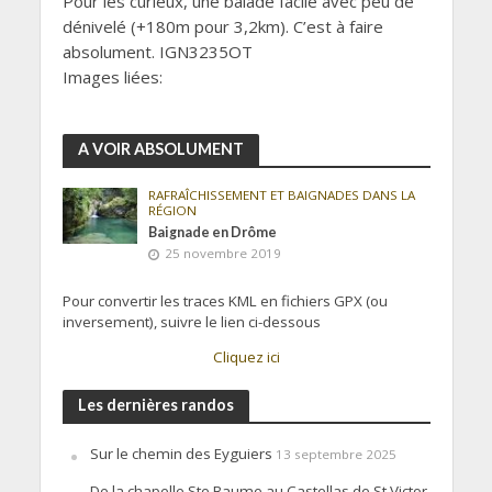
Pour les curieux, une balade facile avec peu de
dénivelé (+180m pour 3,2km). C’est à faire
absolument. IGN3235OT
Images liées:
A VOIR ABSOLUMENT
RAFRAÎCHISSEMENT ET BAIGNADES DANS LA
RÉGION
Baignade en Drôme
25 novembre 2019
Pour convertir les traces KML en fichiers GPX (ou
inversement), suivre le lien ci-dessous
Cliquez ici
Les dernières randos
Sur le chemin des Eyguiers
13 septembre 2025
De la chapelle Ste Baume au Castellas de St Victor