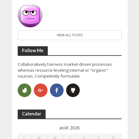
VIEW ALL POSTS
Follow Me
Collaboratively harness market-driven processes
whereas resource-leveling internal or "organic"
sources. Competently formulate.
Calendar
août 2026
L
M
M
J
V
S
D