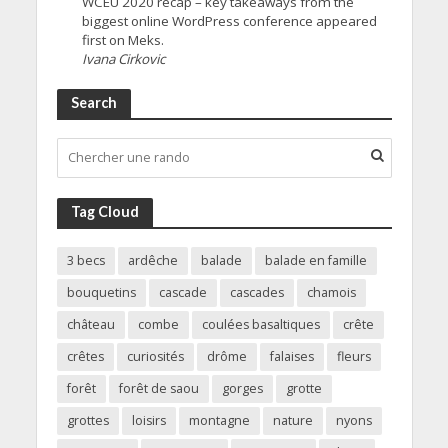
WCEU 2020 recap – key takeaways from the
biggest online WordPress conference appeared
first on Meks.
Ivana Cirkovic
Search
Tag Cloud
3 becs
ardêche
balade
balade en famille
bouquetins
cascade
cascades
chamois
château
combe
coulées basaltiques
crête
crêtes
curiosités
drôme
falaises
fleurs
forêt
forêt de saou
gorges
grotte
grottes
loisirs
montagne
nature
nyons