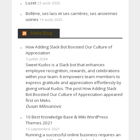
Luzet
23 août 2025
Bollène, ses lacs et ses carrières, ses anciennes
usines
19 août 2025
Meks Blog
How Adding Slack Bot Boosted Our Culture of
Appreciation
3 juillet 2024
Sweet Kudos is a Slack bot that enhances
employee recognition, rewards, and celebrations
within your team. It empowers team members to
express gratitude and appreciation effortlessly by
giving virtual Kudos. The post How Adding Slack
Bot Boosted Our Culture of Appreciation appeared
first on Meks.
Dusan Milovanovic
10 Best Knowledge Base & Wiki WordPress
Themes 2021
15 septembre 2021
Running a successful online business requires an