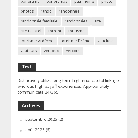
panorama
panoramas
patrimoine
photo
photos
rando
randonnée
randonnée familiale
randonnées
site
site naturel
torrent
tourisme
tourisme Ardèche
tourisme Drôme
vaucluse
vautours
ventoux
vercors
Text
Distinctively utilize long-term high-impact total linkage
whereas high-payoff experiences. Appropriately
communicate 24/365.
Archives
septembre 2025
(2)
août 2025
(6)