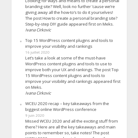
Looking for ways and means to create a personal
branding site? Well, look no further ’cause we’re
giving away all the how-to’s to do it yourselves!
The post How to create a personal branding site?
Step-by-step DIY guide appeared first on Meks.
Ivana Cirkovic
Top 15 WordPress content plugins and tools to
improve your visibility and rankings
16 juillet 2020
Let’s take a look at some of the must-have
WordPress content plugins and tools to use to
improve both your UX and rankings. The post Top
15 WordPress content plugins and tools to
improve your visibility and rankings appeared first
on Meks.
Ivana Cirkovic
WCEU 2020 recap – key takeaways from the
biggest online WordPress conference
9 juin 2020
Missed WCEU 2020 and all the exciting stuff from
there? Here are all the key takeaways and main
points to remember so, take notes! The post