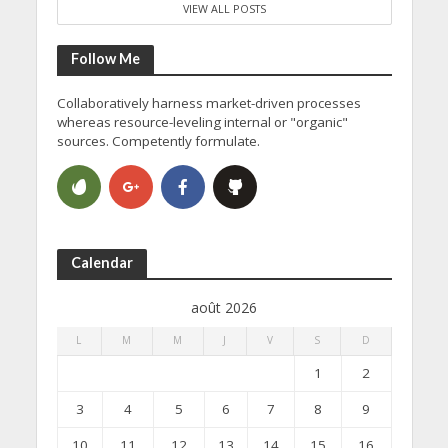
VIEW ALL POSTS
Follow Me
Collaboratively harness market-driven processes
whereas resource-leveling internal or "organic"
sources. Competently formulate.
Calendar
août 2026
L
M
M
J
V
S
D
1
2
3
4
5
6
7
8
9
10
11
12
13
14
15
16