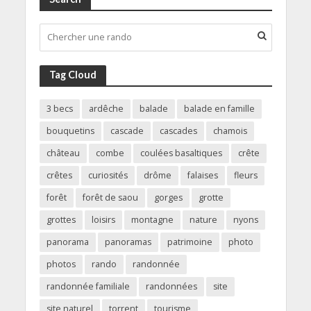
Tag Cloud
3 becs
ardêche
balade
balade en famille
bouquetins
cascade
cascades
chamois
château
combe
coulées basaltiques
crête
crêtes
curiosités
drôme
falaises
fleurs
forêt
forêt de saou
gorges
grotte
grottes
loisirs
montagne
nature
nyons
panorama
panoramas
patrimoine
photo
photos
rando
randonnée
randonnée familiale
randonnées
site
site naturel
torrent
tourisme