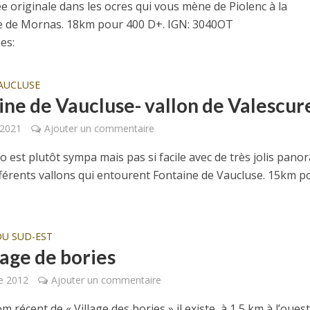
 originale dans les ocres qui vous mène de Piolenc à la
e de Mornas. 18km pour 400 D+. IGN: 3040OT
es:
AUCLUSE
ine de Vaucluse- vallon de Valescur
 2021
Ajouter un commentaire
o est plutôt sympa mais pas si facile avec de très jolis pan
ifférents vallons qui entourent Fontaine de Vaucluse. 15km p
DU SUD-EST
lage de bories
e 2012
Ajouter un commentaire
m récent de « Village des bories » il existe, à 1,5 km à l’oues