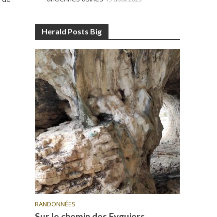
Herald Posts Big
RANDONNÉES
Sur le chemin des Eyguiers