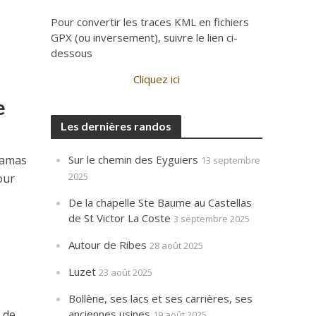
Pour convertir les traces KML en fichiers
GPX (ou inversement), suivre le lien ci-
dessous
Cliquez ici
e
Les dernières randos
Sur le chemin des Eyguiers
oramas
13 septembre
2025
our
De la chapelle Ste Baume au Castellas
de St Victor La Coste
3 septembre 2025
Autour de Ribes
28 août 2025
Luzet
23 août 2025
Bollène, ses lacs et ses carrières, ses
t de
anciennes usines
19 août 2025