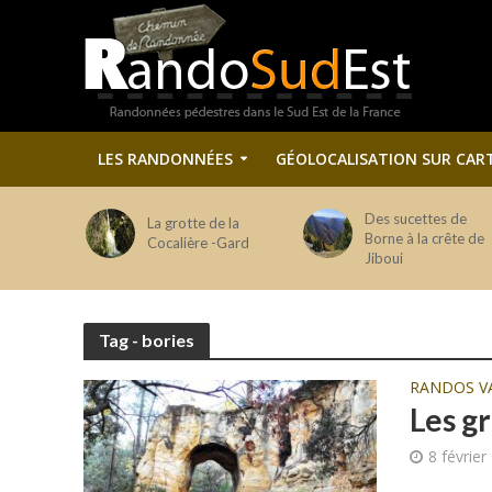
LES RANDONNÉES
GÉOLOCALISATION SUR CAR
Des sucettes de
La grotte de la
Borne à la crête de
Cocalière -Gard
Jiboui
Tag - bories
RANDOS V
Les gr
8 février