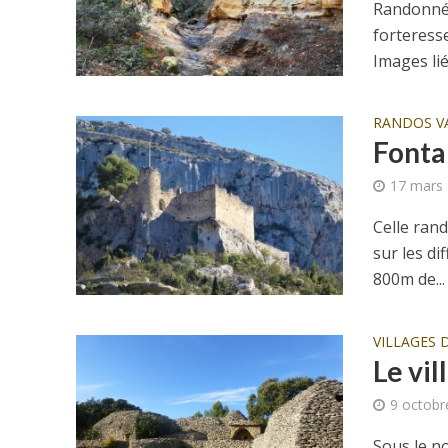
Randonnée
forteress
Images lié
RANDOS V
Fonta
17 mars
Celle rand
sur les d
800m de...
VILLAGES 
Le vil
9 octobr
Sous le no