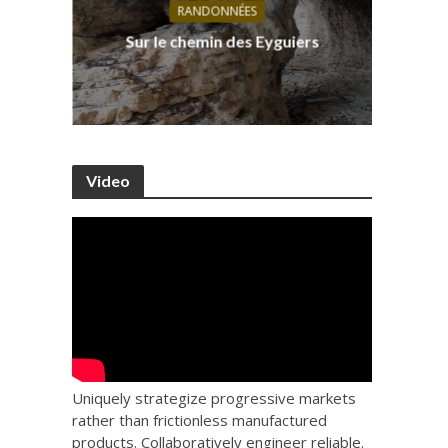
RANDONNÉES
s, ses
D
Sur le chemin des Eyguiers
Ca
Video
Uniquely strategize progressive markets
rather than frictionless manufactured
products. Collaboratively engineer reliable.