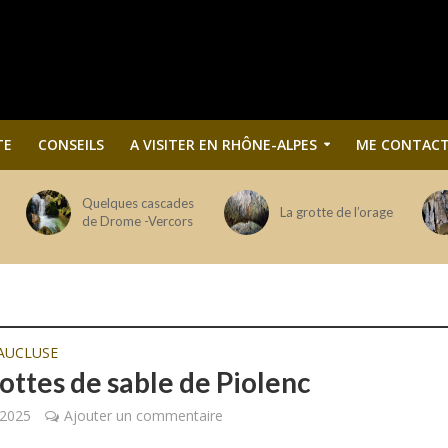
TE
CONSEILS
A VISITER EN RHÔNE-ALPES
ME CONTACT
Quelques cascades
La grotte de l’orage
de Drome -Vercors
AUCLUSE
ottes de sable de Piolenc
 2025
Ajouter un commentaire