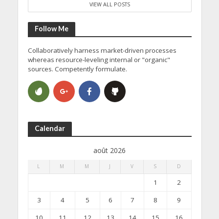
VIEW ALL POSTS
Follow Me
Collaboratively harness market-driven processes
whereas resource-leveling internal or "organic"
sources. Competently formulate.
Calendar
août 2026
L
M
M
J
V
S
D
1
2
3
4
5
6
7
8
9
10
11
12
13
14
15
16