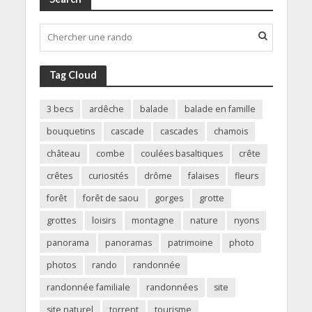
Tag Cloud
3 becs
ardêche
balade
balade en famille
bouquetins
cascade
cascades
chamois
château
combe
coulées basaltiques
crête
crêtes
curiosités
drôme
falaises
fleurs
forêt
forêt de saou
gorges
grotte
grottes
loisirs
montagne
nature
nyons
panorama
panoramas
patrimoine
photo
photos
rando
randonnée
randonnée familiale
randonnées
site
site naturel
torrent
tourisme