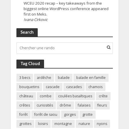
WCEU 2020 recap – key takeaways from the
biggest online WordPress conference appeared
first on Meks.
Ivana Cirkovic
Search
Tag Cloud
3 becs
ardêche
balade
balade en famille
bouquetins
cascade
cascades
chamois
château
combe
coulées basaltiques
crête
crêtes
curiosités
drôme
falaises
fleurs
forêt
forêt de saou
gorges
grotte
grottes
loisirs
montagne
nature
nyons