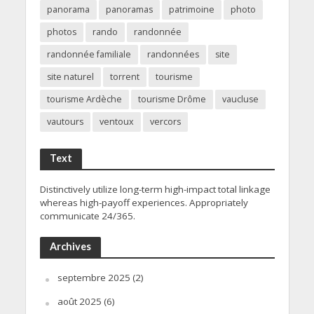
panorama
panoramas
patrimoine
photo
photos
rando
randonnée
randonnée familiale
randonnées
site
site naturel
torrent
tourisme
tourisme Ardèche
tourisme Drôme
vaucluse
vautours
ventoux
vercors
Text
Distinctively utilize long-term high-impact total linkage
whereas high-payoff experiences. Appropriately
communicate 24/365.
Archives
septembre 2025
(2)
août 2025
(6)