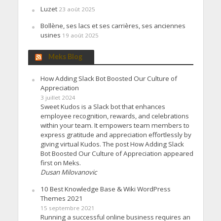
Luzet
23 août 2025
Bollène, ses lacs et ses carrières, ses anciennes
usines
19 août 2025
Meks Blog
How Adding Slack Bot Boosted Our Culture of
Appreciation
3 juillet 2024
Sweet Kudos is a Slack bot that enhances
employee recognition, rewards, and celebrations
within your team. It empowers team members to
express gratitude and appreciation effortlessly by
giving virtual Kudos. The post How Adding Slack
Bot Boosted Our Culture of Appreciation appeared
first on Meks.
Dusan Milovanovic
10 Best Knowledge Base & Wiki WordPress
Themes 2021
15 septembre 2021
Running a successful online business requires an