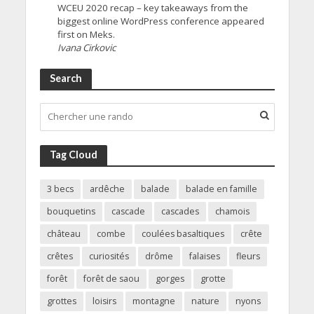
WCEU 2020 recap – key takeaways from the
biggest online WordPress conference appeared
first on Meks.
Ivana Cirkovic
Search
Tag Cloud
3 becs
ardêche
balade
balade en famille
bouquetins
cascade
cascades
chamois
château
combe
coulées basaltiques
crête
crêtes
curiosités
drôme
falaises
fleurs
forêt
forêt de saou
gorges
grotte
grottes
loisirs
montagne
nature
nyons