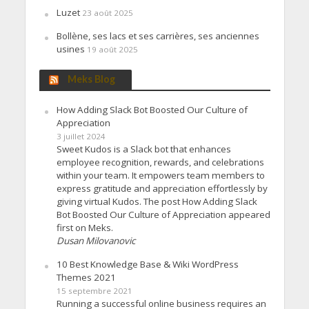
Luzet
23 août 2025
Bollène, ses lacs et ses carrières, ses anciennes
usines
19 août 2025
Meks Blog
How Adding Slack Bot Boosted Our Culture of
Appreciation
3 juillet 2024
Sweet Kudos is a Slack bot that enhances
employee recognition, rewards, and celebrations
within your team. It empowers team members to
express gratitude and appreciation effortlessly by
giving virtual Kudos. The post How Adding Slack
Bot Boosted Our Culture of Appreciation appeared
first on Meks.
Dusan Milovanovic
10 Best Knowledge Base & Wiki WordPress
Themes 2021
15 septembre 2021
Running a successful online business requires an