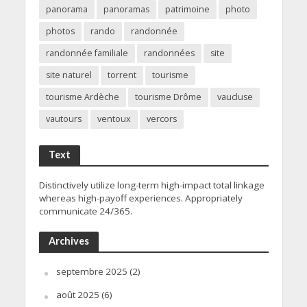
panorama
panoramas
patrimoine
photo
photos
rando
randonnée
randonnée familiale
randonnées
site
site naturel
torrent
tourisme
tourisme Ardèche
tourisme Drôme
vaucluse
vautours
ventoux
vercors
Text
Distinctively utilize long-term high-impact total linkage
whereas high-payoff experiences. Appropriately
communicate 24/365.
Archives
septembre 2025
(2)
août 2025
(6)