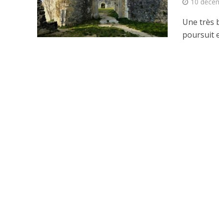
10 déce
Une très b
poursuit e