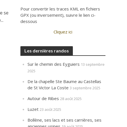
Pour convertir les traces KML en fichiers
de se
GPX (ou inversement), suivre le lien ci-
..
dessous
Cliquez ici
Les dernières randos
Sur le chemin des Eyguiers
13 septembre
2025
De la chapelle Ste Baume au Castellas
de St Victor La Coste
3 septembre 2025
Autour de Ribes
28 août 2025
Luzet
23 août 2025
Bollène, ses lacs et ses carrières, ses
anciennes usines
19 août 2025