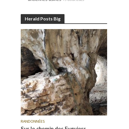
Herald Posts Big
RANDONNÉES
Sur le chemin des Eyguiers