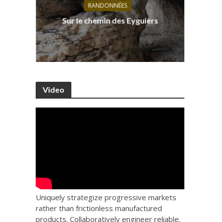
RANDONNÉES
s, ses
D
Sur le chemin des Eyguiers
Ca
Video
Uniquely strategize progressive markets
rather than frictionless manufactured
products. Collaboratively engineer reliable.