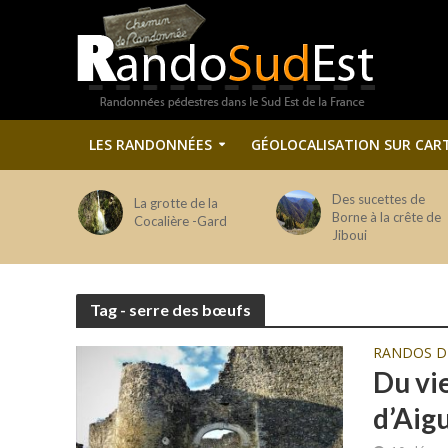
LES RANDONNÉES
GÉOLOCALISATION SUR CAR
Des sucettes de
La grotte de la
Borne à la crête de
Cocalière -Gard
Jiboui
Tag - serre des bœufs
RANDOS 
Du vie
d’Aig