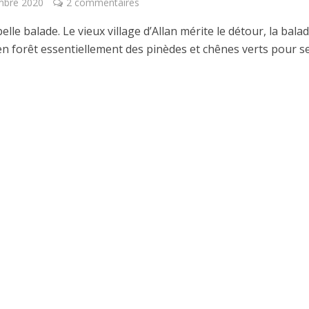
mbre 2020
2 commentaires
elle balade. Le vieux village d’Allan mérite le détour, la bala
n forêt essentiellement des pinèdes et chênes verts pour se.