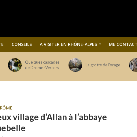
TE
CONSEILS
A VISITER EN RHÔNE-ALPES
ME CONTACT
Quelques cascades
La grotte de l’orage
de Drome -Vercors
DRÔME
ux village d’Allan à l’abbaye
uebelle