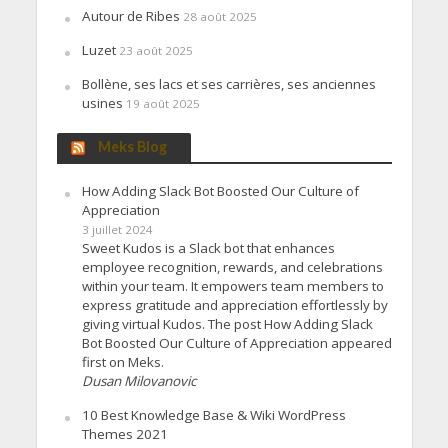
Autour de Ribes
28 août 2025
Luzet
23 août 2025
Bollène, ses lacs et ses carrières, ses anciennes
usines
19 août 2025
Meks Blog
How Adding Slack Bot Boosted Our Culture of
Appreciation
3 juillet 2024
Sweet Kudos is a Slack bot that enhances
employee recognition, rewards, and celebrations
within your team. It empowers team members to
express gratitude and appreciation effortlessly by
giving virtual Kudos. The post How Adding Slack
Bot Boosted Our Culture of Appreciation appeared
first on Meks.
Dusan Milovanovic
10 Best Knowledge Base & Wiki WordPress
Themes 2021