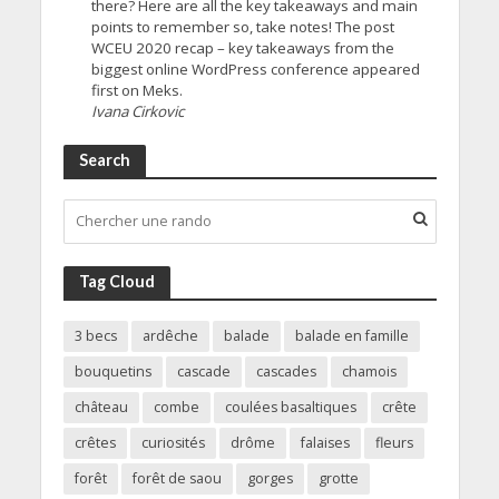
there? Here are all the key takeaways and main
points to remember so, take notes! The post
WCEU 2020 recap – key takeaways from the
biggest online WordPress conference appeared
first on Meks.
Ivana Cirkovic
Search
Tag Cloud
3 becs
ardêche
balade
balade en famille
bouquetins
cascade
cascades
chamois
château
combe
coulées basaltiques
crête
crêtes
curiosités
drôme
falaises
fleurs
forêt
forêt de saou
gorges
grotte