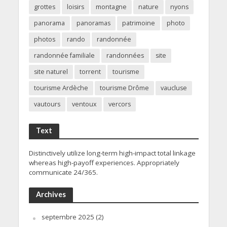
grottes
loisirs
montagne
nature
nyons
panorama
panoramas
patrimoine
photo
photos
rando
randonnée
randonnée familiale
randonnées
site
site naturel
torrent
tourisme
tourisme Ardèche
tourisme Drôme
vaucluse
vautours
ventoux
vercors
Text
Distinctively utilize long-term high-impact total linkage
whereas high-payoff experiences. Appropriately
communicate 24/365.
Archives
septembre 2025
(2)