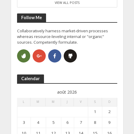
VIEW ALL POSTS
Follow Me
Collaboratively harness market-driven processes
whereas resource-leveling internal or "organic"
sources. Competently formulate.
Calendar
août 2026
L
M
M
J
V
S
D
1
2
3
4
5
6
7
8
9
10
11
12
13
14
15
16