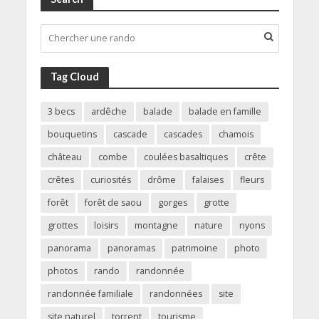
Tag Cloud
3 becs
ardêche
balade
balade en famille
bouquetins
cascade
cascades
chamois
château
combe
coulées basaltiques
crête
crêtes
curiosités
drôme
falaises
fleurs
forêt
forêt de saou
gorges
grotte
grottes
loisirs
montagne
nature
nyons
panorama
panoramas
patrimoine
photo
photos
rando
randonnée
randonnée familiale
randonnées
site
site naturel
torrent
tourisme