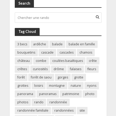
Search
Tag Cloud
3 becs
ardêche
balade
balade en famille
bouquetins
cascade
cascades
chamois
château
combe
coulées basaltiques
crête
crêtes
curiosités
drôme
falaises
fleurs
forêt
forêt de saou
gorges
grotte
grottes
loisirs
montagne
nature
nyons
panorama
panoramas
patrimoine
photo
photos
rando
randonnée
randonnée familiale
randonnées
site