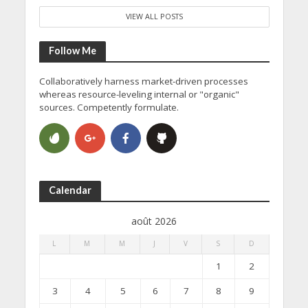
VIEW ALL POSTS
Follow Me
Collaboratively harness market-driven processes
whereas resource-leveling internal or "organic"
sources. Competently formulate.
Calendar
août 2026
L
M
M
J
V
S
D
1
2
3
4
5
6
7
8
9