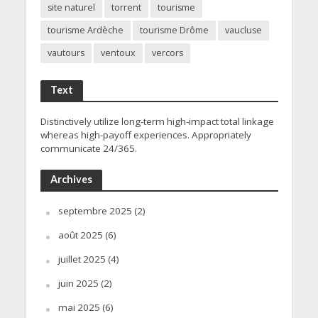
site naturel
torrent
tourisme
tourisme Ardèche
tourisme Drôme
vaucluse
vautours
ventoux
vercors
Text
Distinctively utilize long-term high-impact total linkage
whereas high-payoff experiences. Appropriately
communicate 24/365.
Archives
septembre 2025
(2)
août 2025
(6)
juillet 2025
(4)
juin 2025
(2)
mai 2025
(6)