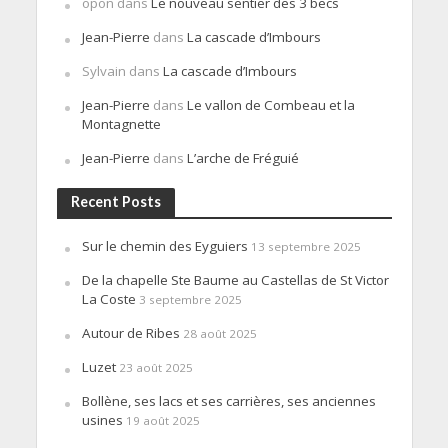
opon
dans
Le nouveau sentier des 3 becs
Jean-Pierre
dans
La cascade d’Imbours
Sylvain
dans
La cascade d’Imbours
Jean-Pierre
dans
Le vallon de Combeau et la
Montagnette
Jean-Pierre
dans
L’arche de Fréguié
Recent Posts
Sur le chemin des Eyguiers
13 septembre 2025
De la chapelle Ste Baume au Castellas de St Victor
La Coste
3 septembre 2025
Autour de Ribes
28 août 2025
Luzet
23 août 2025
Bollène, ses lacs et ses carrières, ses anciennes
usines
19 août 2025