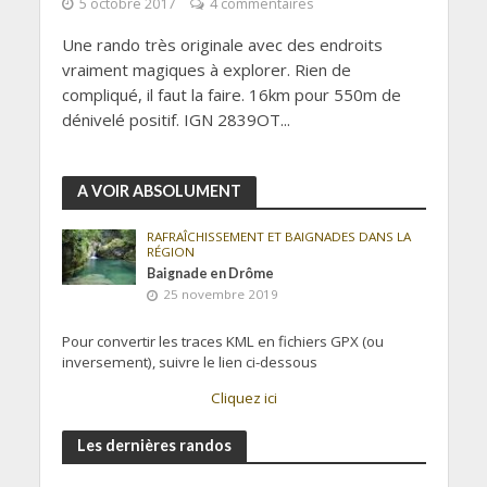
5 octobre 2017
4 commentaires
Une rando très originale avec des endroits
vraiment magiques à explorer. Rien de
compliqué, il faut la faire. 16km pour 550m de
dénivelé positif. IGN 2839OT...
A VOIR ABSOLUMENT
RAFRAÎCHISSEMENT ET BAIGNADES DANS LA
RÉGION
Baignade en Drôme
25 novembre 2019
Pour convertir les traces KML en fichiers GPX (ou
inversement), suivre le lien ci-dessous
Cliquez ici
Les dernières randos