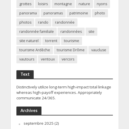
grottes
loisirs
montagne
nature
nyons
panorama
panoramas
patrimoine
photo
photos
rando
randonnée
randonnée familiale
randonnées
site
site naturel
torrent
tourisme
tourisme Ardèche
tourisme Drôme
vaucluse
vautours
ventoux
vercors
Text
Distinctively utilize long-term high-impact total linkage
whereas high-payoff experiences. Appropriately
communicate 24/365.
Archives
septembre 2025
(2)