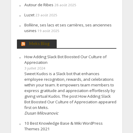
Autour de Ribes
28 août 2025
Luzet
23 août 2025
Bollène, ses lacs et ses carrières, ses anciennes
usines
19 août 2025
Meks Blog
How Adding Slack Bot Boosted Our Culture of
Appreciation
3 juillet 2024
Sweet Kudos is a Slack bot that enhances
employee recognition, rewards, and celebrations
within your team. It empowers team members to
express gratitude and appreciation effortlessly by
giving virtual Kudos. The post How Adding Slack
Bot Boosted Our Culture of Appreciation appeared
first on Meks.
Dusan Milovanovic
10 Best Knowledge Base & Wiki WordPress
Themes 2021