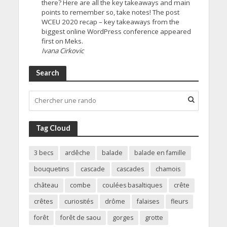
there? Here are all the key takeaways and main
points to remember so, take notes! The post
WCEU 2020 recap – key takeaways from the
biggest online WordPress conference appeared
first on Meks.
Ivana Cirkovic
Search
Tag Cloud
3 becs
ardêche
balade
balade en famille
bouquetins
cascade
cascades
chamois
château
combe
coulées basaltiques
crête
crêtes
curiosités
drôme
falaises
fleurs
forêt
forêt de saou
gorges
grotte