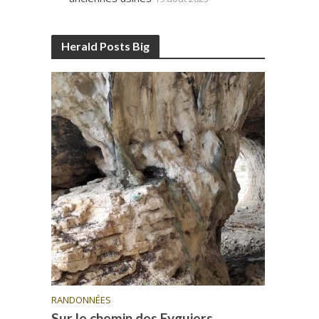
Herald Posts Big
RANDONNÉES
Sur le chemin des Eyguiers