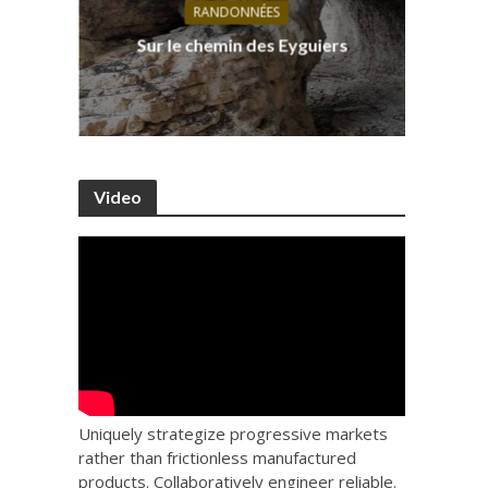
RANDONNÉES
s, ses
D
Sur le chemin des Eyguiers
Ca
Video
Uniquely strategize progressive markets
rather than frictionless manufactured
products. Collaboratively engineer reliable.