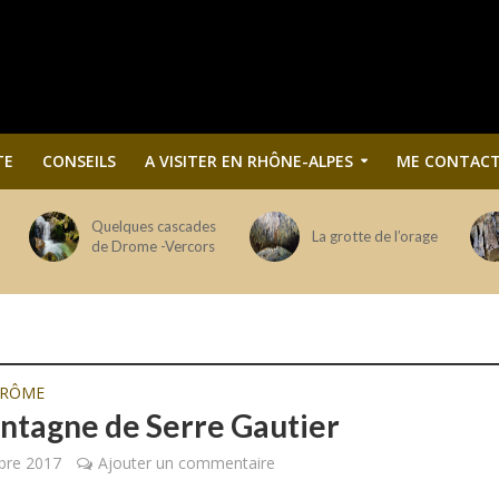
TE
CONSEILS
A VISITER EN RHÔNE-ALPES
ME CONTACT
Quelques cascades
La grotte de l’orage
de Drome -Vercors
DRÔME
ntagne de Serre Gautier
bre 2017
Ajouter un commentaire