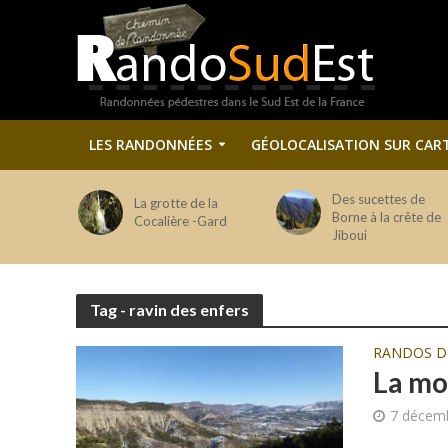
LES RANDONNÉES
GÉOLOCALISATION SUR CAR
Des sucettes de
La grotte de la
Borne à la crête de
Cocalière -Gard
Jiboui
Tag - ravin des enfers
RANDOS 
La mo
7 décem