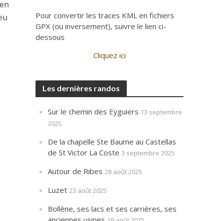
 en
Pour convertir les traces KML en fichiers
peu
GPX (ou inversement), suivre le lien ci-
dessous
Cliquez ici
Les dernières randos
Sur le chemin des Eyguiers
13 septembre
2025
De la chapelle Ste Baume au Castellas
de St Victor La Coste
3 septembre 2025
Autour de Ribes
28 août 2025
Luzet
23 août 2025
Bollène, ses lacs et ses carrières, ses
anciennes usines
19 août 2025