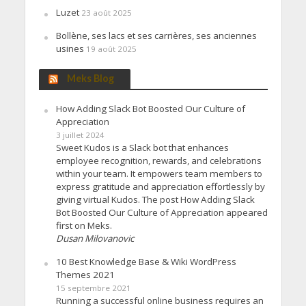
Luzet
23 août 2025
Bollène, ses lacs et ses carrières, ses anciennes
usines
19 août 2025
Meks Blog
How Adding Slack Bot Boosted Our Culture of
Appreciation
3 juillet 2024
Sweet Kudos is a Slack bot that enhances
employee recognition, rewards, and celebrations
within your team. It empowers team members to
express gratitude and appreciation effortlessly by
giving virtual Kudos. The post How Adding Slack
Bot Boosted Our Culture of Appreciation appeared
first on Meks.
Dusan Milovanovic
10 Best Knowledge Base & Wiki WordPress
Themes 2021
15 septembre 2021
Running a successful online business requires an