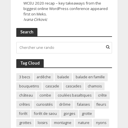
WCEU 2020 recap – key takeaways from the
biggest online WordPress conference appeared
first on Meks.
Ivana Cirkovic
Search
Tag Cloud
3 becs
ardêche
balade
balade en famille
bouquetins
cascade
cascades
chamois
château
combe
coulées basaltiques
crête
crêtes
curiosités
drôme
falaises
fleurs
forêt
forêt de saou
gorges
grotte
grottes
loisirs
montagne
nature
nyons