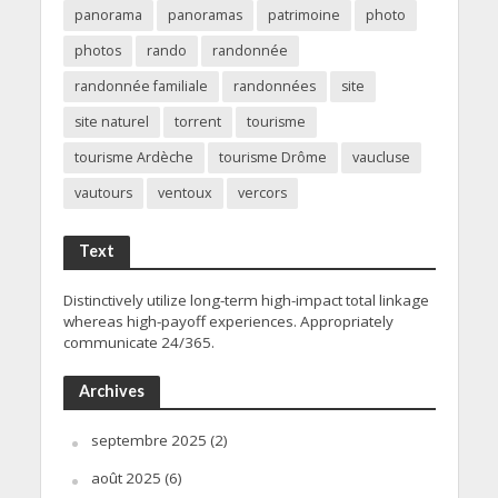
panorama
panoramas
patrimoine
photo
photos
rando
randonnée
randonnée familiale
randonnées
site
site naturel
torrent
tourisme
tourisme Ardèche
tourisme Drôme
vaucluse
vautours
ventoux
vercors
Text
Distinctively utilize long-term high-impact total linkage
whereas high-payoff experiences. Appropriately
communicate 24/365.
Archives
septembre 2025
(2)
août 2025
(6)