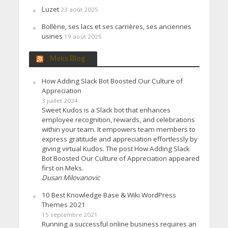
Luzet
23 août 2025
Bollène, ses lacs et ses carrières, ses anciennes
usines
19 août 2025
Meks Blog
How Adding Slack Bot Boosted Our Culture of
Appreciation
3 juillet 2024
Sweet Kudos is a Slack bot that enhances
employee recognition, rewards, and celebrations
within your team. It empowers team members to
express gratitude and appreciation effortlessly by
giving virtual Kudos. The post How Adding Slack
Bot Boosted Our Culture of Appreciation appeared
first on Meks.
Dusan Milovanovic
10 Best Knowledge Base & Wiki WordPress
Themes 2021
15 septembre 2021
Running a successful online business requires an