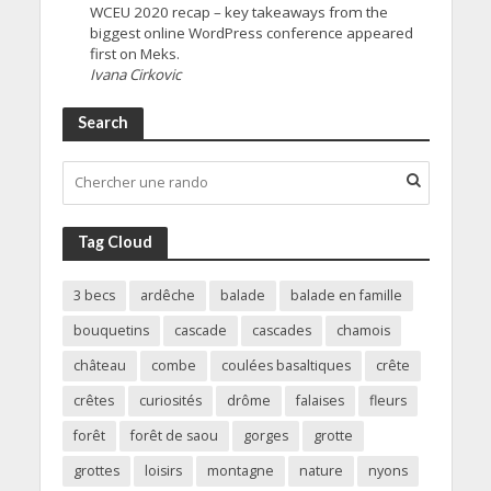
WCEU 2020 recap – key takeaways from the
biggest online WordPress conference appeared
first on Meks.
Ivana Cirkovic
Search
Tag Cloud
3 becs
ardêche
balade
balade en famille
bouquetins
cascade
cascades
chamois
château
combe
coulées basaltiques
crête
crêtes
curiosités
drôme
falaises
fleurs
forêt
forêt de saou
gorges
grotte
grottes
loisirs
montagne
nature
nyons