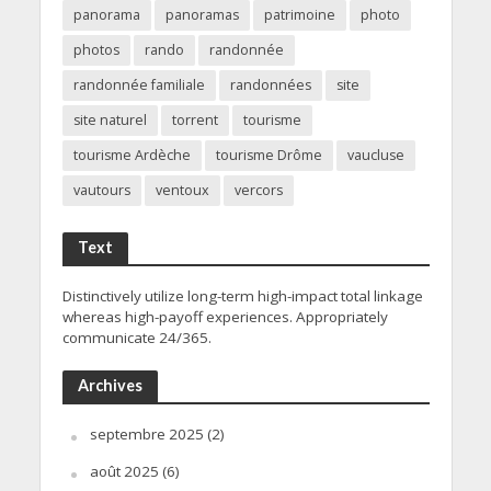
panorama
panoramas
patrimoine
photo
photos
rando
randonnée
randonnée familiale
randonnées
site
site naturel
torrent
tourisme
tourisme Ardèche
tourisme Drôme
vaucluse
vautours
ventoux
vercors
Text
Distinctively utilize long-term high-impact total linkage
whereas high-payoff experiences. Appropriately
communicate 24/365.
Archives
septembre 2025
(2)
août 2025
(6)