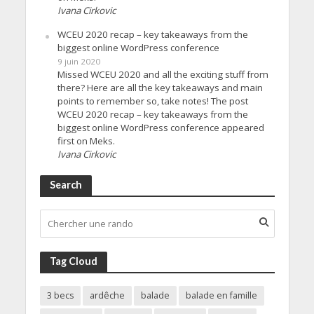
Ivana Cirkovic
WCEU 2020 recap – key takeaways from the
biggest online WordPress conference
9 juin 2020
Missed WCEU 2020 and all the exciting stuff from
there? Here are all the key takeaways and main
points to remember so, take notes! The post
WCEU 2020 recap – key takeaways from the
biggest online WordPress conference appeared
first on Meks.
Ivana Cirkovic
Search
Tag Cloud
3 becs
ardêche
balade
balade en famille