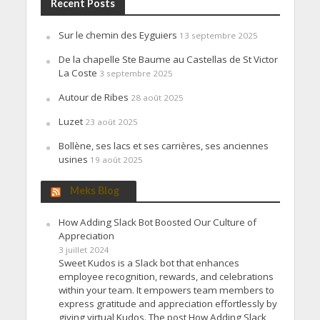
Recent Posts
Sur le chemin des Eyguiers
13 septembre 2025
De la chapelle Ste Baume au Castellas de St Victor
La Coste
3 septembre 2025
Autour de Ribes
28 août 2025
Luzet
23 août 2025
Bollène, ses lacs et ses carrières, ses anciennes
usines
19 août 2025
Meks Blog
How Adding Slack Bot Boosted Our Culture of
Appreciation
3 juillet 2024
Sweet Kudos is a Slack bot that enhances
employee recognition, rewards, and celebrations
within your team. It empowers team members to
express gratitude and appreciation effortlessly by
giving virtual Kudos. The post How Adding Slack