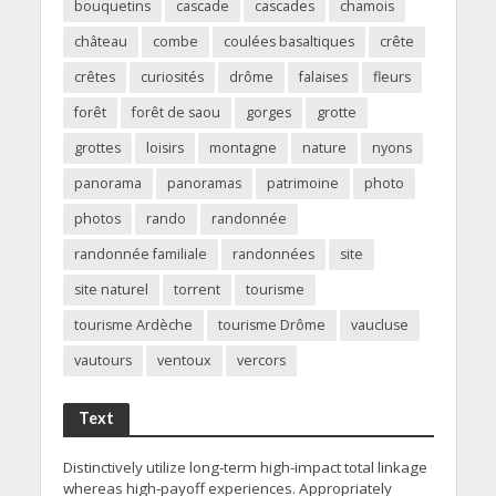
bouquetins
cascade
cascades
chamois
château
combe
coulées basaltiques
crête
crêtes
curiosités
drôme
falaises
fleurs
forêt
forêt de saou
gorges
grotte
grottes
loisirs
montagne
nature
nyons
panorama
panoramas
patrimoine
photo
photos
rando
randonnée
randonnée familiale
randonnées
site
site naturel
torrent
tourisme
tourisme Ardèche
tourisme Drôme
vaucluse
vautours
ventoux
vercors
Text
Distinctively utilize long-term high-impact total linkage
whereas high-payoff experiences. Appropriately