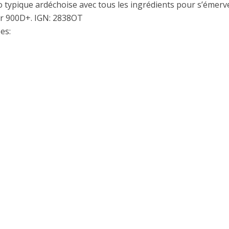
 typique ardéchoise avec tous les ingrédients pour s’émervei
r 900D+. IGN: 2838OT
es: