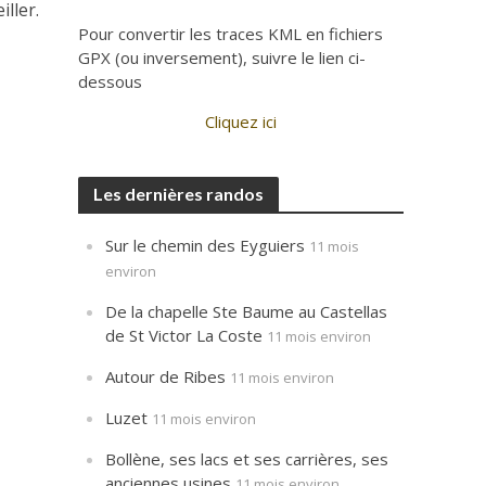
ller.
Pour convertir les traces KML en fichiers
GPX (ou inversement), suivre le lien ci-
dessous
Cliquez ici
Les dernières randos
Sur le chemin des Eyguiers
11 mois
environ
De la chapelle Ste Baume au Castellas
de St Victor La Coste
11 mois environ
Autour de Ribes
11 mois environ
Luzet
11 mois environ
Bollène, ses lacs et ses carrières, ses
anciennes usines
11 mois environ