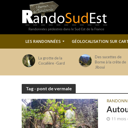
LES RANDONNÉES
GÉOLOCALISATION SUR CAR
Des sucettes de
La grotte de la
Borne à la crête de
Cocalière -Gard
Jiboui
Tag - pont de vermale
RANDONN
Autou
11 mois 