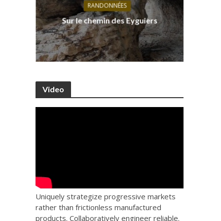
RANDONNÉES
s, ses
D
Sur le chemin des Eyguiers
Ca
Video
Uniquely strategize progressive markets
rather than frictionless manufactured
products. Collaboratively engineer reliable.