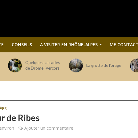
TE
CONSEILS
A VISITER EN RHÔNE-ALPES
ME CONTACT
Quelques cascades
La grotte de l’orage
de Drome -Vercors
ÉES
r de Ribes
environ
Ajouter un commentaire