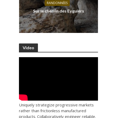
RANDONNÉES
s, ses
D
Sur le chemin des Eyguiers
Ca
Video
Uniquely strategize progressive markets
rather than frictionless manufactured
products. Collaboratively engineer reliable.