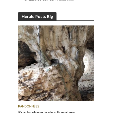
Herald Posts Big
RANDONNÉES
Sur le chemin des Eyguiers