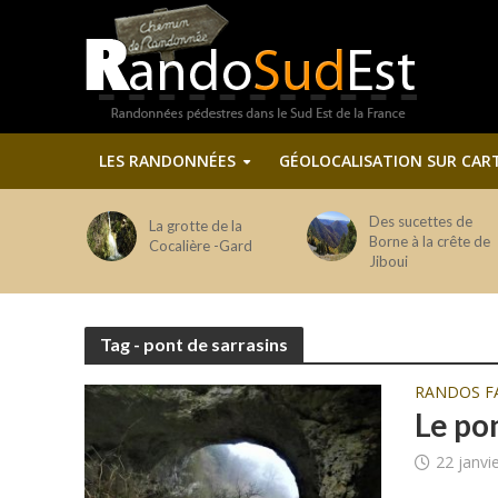
LES RANDONNÉES
GÉOLOCALISATION SUR CAR
Des sucettes de
La grotte de la
Borne à la crête de
Cocalière -Gard
Jiboui
Tag - pont de sarrasins
RANDOS F
Le pon
22 janvi