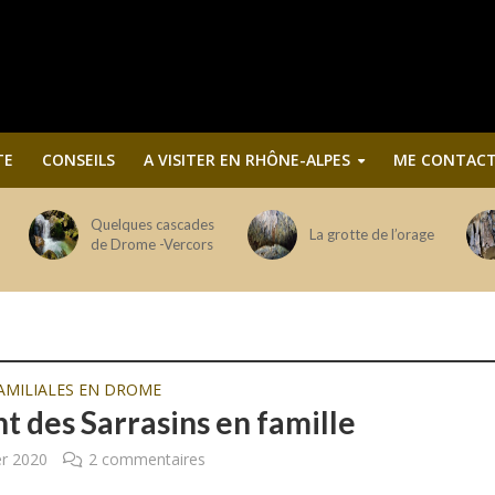
TE
CONSEILS
A VISITER EN RHÔNE-ALPES
ME CONTACT
Quelques cascades
La grotte de l’orage
de Drome -Vercors
AMILIALES EN DROME
t des Sarrasins en famille
er 2020
2 commentaires