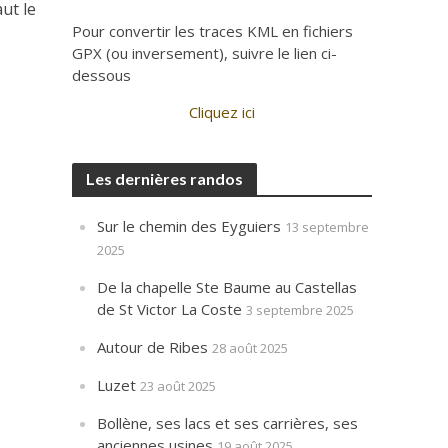
ut le
Pour convertir les traces KML en fichiers
GPX (ou inversement), suivre le lien ci-
dessous
Cliquez ici
Les dernières randos
Sur le chemin des Eyguiers
13 septembre
2025
De la chapelle Ste Baume au Castellas
de St Victor La Coste
3 septembre 2025
Autour de Ribes
28 août 2025
Luzet
23 août 2025
Bollène, ses lacs et ses carrières, ses
anciennes usines
19 août 2025