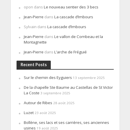
opon
dans
Le nouveau sentier des 3 becs
Jean-Pierre
dans
La cascade d’Imbours
Sylvain
dans
La cascade d’Imbours
Jean-Pierre
dans
Le vallon de Combeau et la
Montagnette
Jean-Pierre
dans
L’arche de Fréguié
Recent Posts
Sur le chemin des Eyguiers
13 septembre 2025
De la chapelle Ste Baume au Castellas de St Victor
La Coste
3 septembre 2025
Autour de Ribes
28 août 2025
Luzet
23 août 2025
Bollène, ses lacs et ses carrières, ses anciennes
usines
19 août 2025