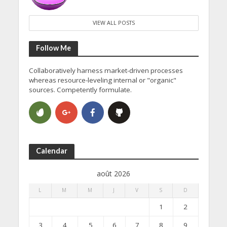
VIEW ALL POSTS
Follow Me
Collaboratively harness market-driven processes
whereas resource-leveling internal or "organic"
sources. Competently formulate.
Calendar
août 2026
L
M
M
J
V
S
D
1
2
3
4
5
6
7
8
9