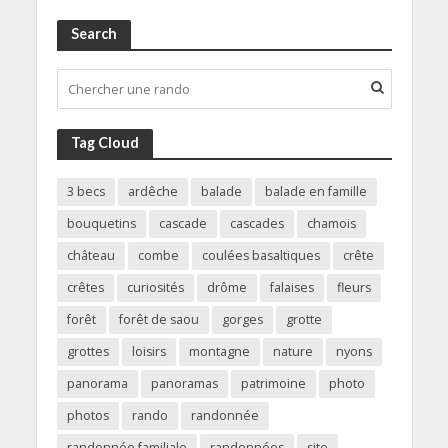
Search
Tag Cloud
3 becs
ardêche
balade
balade en famille
bouquetins
cascade
cascades
chamois
château
combe
coulées basaltiques
crête
crêtes
curiosités
drôme
falaises
fleurs
forêt
forêt de saou
gorges
grotte
grottes
loisirs
montagne
nature
nyons
panorama
panoramas
patrimoine
photo
photos
rando
randonnée
randonnée familiale
randonnées
site