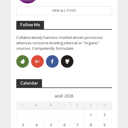
VIEW ALL POSTS
Follow Me
Collaboratively harness market-driven processes
whereas resource-leveling internal or "organic"
sources. Competently formulate.
Calendar
août 2026
L
M
M
J
V
S
D
1
2
3
4
5
6
7
8
9