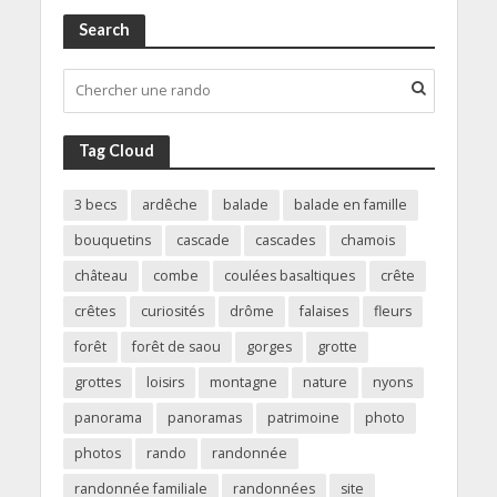
Search
Tag Cloud
3 becs
ardêche
balade
balade en famille
bouquetins
cascade
cascades
chamois
château
combe
coulées basaltiques
crête
crêtes
curiosités
drôme
falaises
fleurs
forêt
forêt de saou
gorges
grotte
grottes
loisirs
montagne
nature
nyons
panorama
panoramas
patrimoine
photo
photos
rando
randonnée
randonnée familiale
randonnées
site