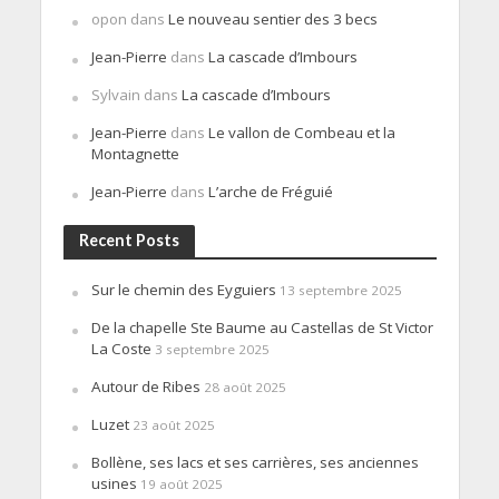
opon
dans
Le nouveau sentier des 3 becs
Jean-Pierre
dans
La cascade d’Imbours
Sylvain
dans
La cascade d’Imbours
Jean-Pierre
dans
Le vallon de Combeau et la
Montagnette
Jean-Pierre
dans
L’arche de Fréguié
Recent Posts
Sur le chemin des Eyguiers
13 septembre 2025
De la chapelle Ste Baume au Castellas de St Victor
La Coste
3 septembre 2025
Autour de Ribes
28 août 2025
Luzet
23 août 2025
Bollène, ses lacs et ses carrières, ses anciennes
usines
19 août 2025