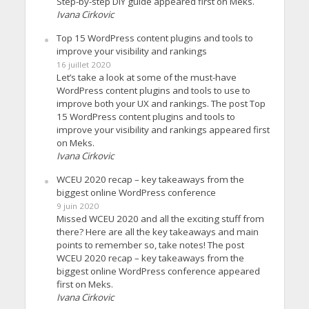
Step-by-step DIY guide appeared first on Meks.
Ivana Cirkovic
Top 15 WordPress content plugins and tools to
improve your visibility and rankings
16 juillet 2020
Let’s take a look at some of the must-have
WordPress content plugins and tools to use to
improve both your UX and rankings. The post Top
15 WordPress content plugins and tools to
improve your visibility and rankings appeared first
on Meks.
Ivana Cirkovic
WCEU 2020 recap – key takeaways from the
biggest online WordPress conference
9 juin 2020
Missed WCEU 2020 and all the exciting stuff from
there? Here are all the key takeaways and main
points to remember so, take notes! The post
WCEU 2020 recap – key takeaways from the
biggest online WordPress conference appeared
first on Meks.
Ivana Cirkovic