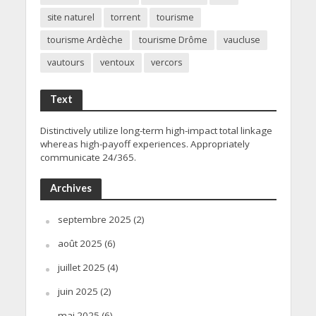
site naturel
torrent
tourisme
tourisme Ardèche
tourisme Drôme
vaucluse
vautours
ventoux
vercors
Text
Distinctively utilize long-term high-impact total linkage
whereas high-payoff experiences. Appropriately
communicate 24/365.
Archives
septembre 2025
(2)
août 2025
(6)
juillet 2025
(4)
juin 2025
(2)
mai 2025
(6)