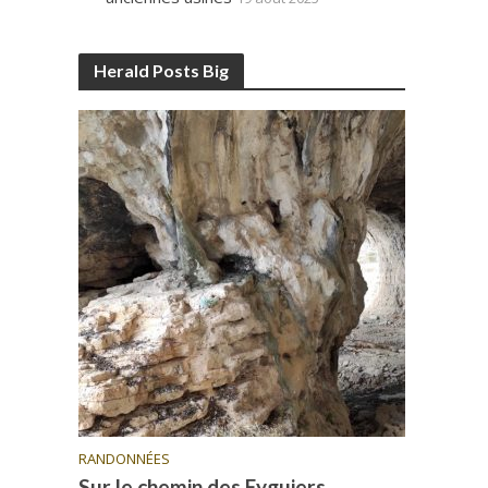
Herald Posts Big
RANDONNÉES
Sur le chemin des Eyguiers