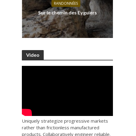
RANDONNÉES
s, ses
D
Sur le chemin des Eyguiers
Ca
Video
Uniquely strategize progressive markets
rather than frictionless manufactured
products. Collaboratively engineer reliable.