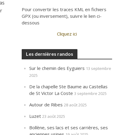
as
Pour convertir les traces KML en fichiers
r
GPX (ou inversement), suivre le lien ci-
dessous
Cliquez ici
Les dernières randos
Sur le chemin des Eyguiers
13 septembre
2025
De la chapelle Ste Baume au Castellas
de St Victor La Coste
3 septembre 2025
Autour de Ribes
28 août 2025
Luzet
23 août 2025
Bollène, ses lacs et ses carrières, ses
anciennes usines
19 août 2025