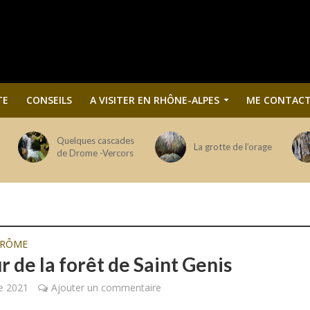
TE
CONSEILS
A VISITER EN RHÔNE-ALPES
ME CONTACT
Quelques cascades
La grotte de l’orage
de Drome -Vercors
DRÔME
r de la forêt de Saint Genis
e 2021
Ajouter un commentaire