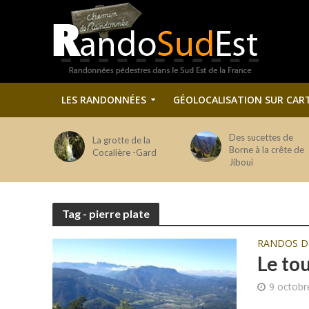
LES RANDONNÉES
GÉOLOCALISATION SUR CAR
Des sucettes de
La grotte de la
Borne à la crête de
Cocalière -Gard
Jiboui
Tag - pierre plate
RANDOS 
Le tou
9 octobr