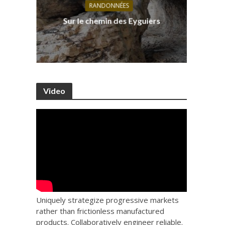
RANDONNÉES
s, ses
D
Sur le chemin des Eyguiers
Ca
Video
Uniquely strategize progressive markets
rather than frictionless manufactured
products. Collaboratively engineer reliable.