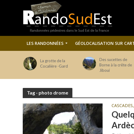
LES RANDONNÉES
GÉOLOCALISATION SUR CAR
Des sucettes de
La grotte de la
Borne à la crête de
Cocalière -Gard
Jiboui
Tag - photo drome
CASCADES,
Quelq
Ardè