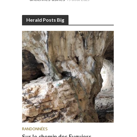
Herald Posts Big
RANDONNÉES
Sur le chemin des Eyguiers