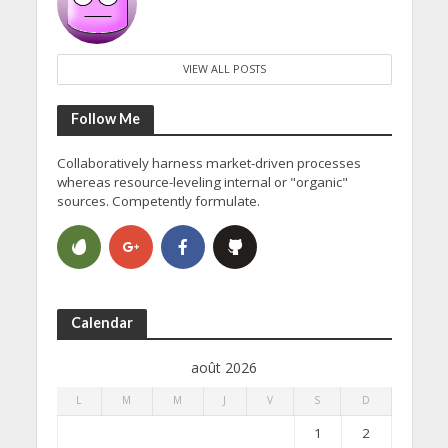
VIEW ALL POSTS
Follow Me
Collaboratively harness market-driven processes
whereas resource-leveling internal or "organic"
sources. Competently formulate.
Calendar
août 2026
L
M
M
J
V
S
D
1
2