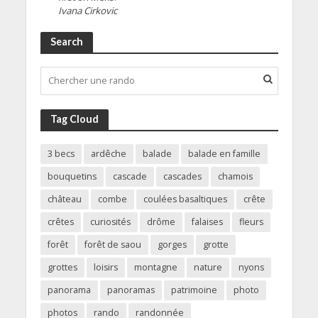
Ivana Cirkovic
Search
Tag Cloud
3 becs
ardêche
balade
balade en famille
bouquetins
cascade
cascades
chamois
château
combe
coulées basaltiques
crête
crêtes
curiosités
drôme
falaises
fleurs
forêt
forêt de saou
gorges
grotte
grottes
loisirs
montagne
nature
nyons
panorama
panoramas
patrimoine
photo
photos
rando
randonnée