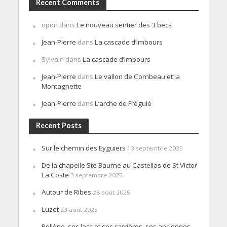
Recent Comments
opon
dans
Le nouveau sentier des 3 becs
Jean-Pierre
dans
La cascade d’Imbours
Sylvain
dans
La cascade d’Imbours
Jean-Pierre
dans
Le vallon de Combeau et la
Montagnette
Jean-Pierre
dans
L’arche de Fréguié
Recent Posts
Sur le chemin des Eyguiers
13 septembre 2025
De la chapelle Ste Baume au Castellas de St Victor
La Coste
3 septembre 2025
Autour de Ribes
28 août 2025
Luzet
23 août 2025
Bollène, ses lacs et ses carrières, ses anciennes