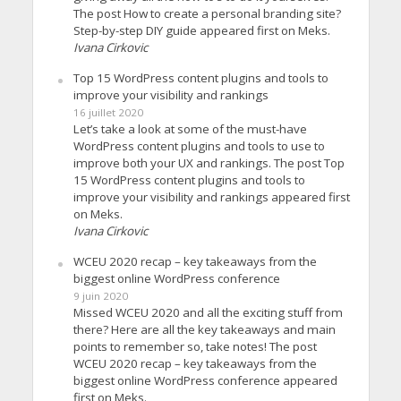
The post How to create a personal branding site?
Step-by-step DIY guide appeared first on Meks.
Ivana Cirkovic
Top 15 WordPress content plugins and tools to
improve your visibility and rankings
16 juillet 2020
Let’s take a look at some of the must-have
WordPress content plugins and tools to use to
improve both your UX and rankings. The post Top
15 WordPress content plugins and tools to
improve your visibility and rankings appeared first
on Meks.
Ivana Cirkovic
WCEU 2020 recap – key takeaways from the
biggest online WordPress conference
9 juin 2020
Missed WCEU 2020 and all the exciting stuff from
there? Here are all the key takeaways and main
points to remember so, take notes! The post
WCEU 2020 recap – key takeaways from the
biggest online WordPress conference appeared
first on Meks.