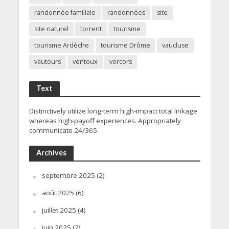
randonnée familiale
randonnées
site
site naturel
torrent
tourisme
tourisme Ardèche
tourisme Drôme
vaucluse
vautours
ventoux
vercors
Text
Distinctively utilize long-term high-impact total linkage
whereas high-payoff experiences. Appropriately
communicate 24/365.
Archives
septembre 2025
(2)
août 2025
(6)
juillet 2025
(4)
juin 2025
(2)