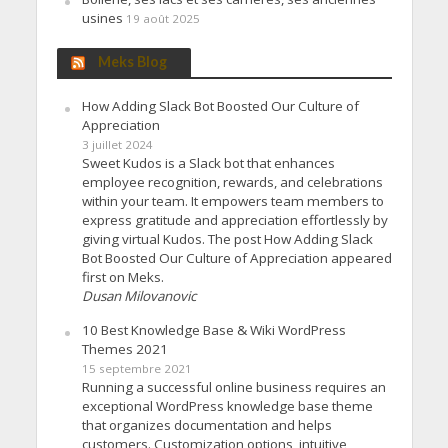
usines
19 août 2025
Meks Blog
How Adding Slack Bot Boosted Our Culture of
Appreciation
3 juillet 2024
Sweet Kudos is a Slack bot that enhances
employee recognition, rewards, and celebrations
within your team. It empowers team members to
express gratitude and appreciation effortlessly by
giving virtual Kudos. The post How Adding Slack
Bot Boosted Our Culture of Appreciation appeared
first on Meks.
Dusan Milovanovic
10 Best Knowledge Base & Wiki WordPress
Themes 2021
15 septembre 2021
Running a successful online business requires an
exceptional WordPress knowledge base theme
that organizes documentation and helps
customers. Customization options, intuitive