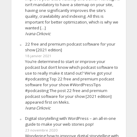
isn’t mandatory to have a sitemap on your site,
having one significantly improves the site’s
quality, crawlability and indexing. All this is
important for better optimization, which is why we
wanted […]
Ivana Cirkovic
22 free and premium podcast software for your
show [2021 edition]
18 janvier 2021
You’re determined to start or improve your
podcast but don’t know which podcast software to
use to really make it stand out? We’ve got you!
#podcasting Top 22 free and premium podcast
software for your show #WordPressTips
#podcasting The post 22 free and premium
podcast software for your show [2021 edition]
appeared first on Meks.
Ivana Cirkovic
Digital storytelling with WordPress – an all-in-one
guide to make your web stories pop!
23 novembre 2020
Wondering how to improve digital storytelling with