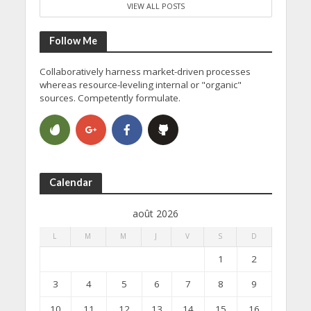
VIEW ALL POSTS
Follow Me
Collaboratively harness market-driven processes
whereas resource-leveling internal or "organic"
sources. Competently formulate.
Calendar
août 2026
L
M
M
J
V
S
D
1
2
3
4
5
6
7
8
9
10
11
12
13
14
15
16