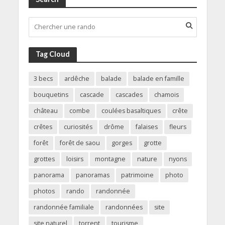
Tag Cloud
3 becs
ardêche
balade
balade en famille
bouquetins
cascade
cascades
chamois
château
combe
coulées basaltiques
crête
crêtes
curiosités
drôme
falaises
fleurs
forêt
forêt de saou
gorges
grotte
grottes
loisirs
montagne
nature
nyons
panorama
panoramas
patrimoine
photo
photos
rando
randonnée
randonnée familiale
randonnées
site
site naturel
torrent
tourisme