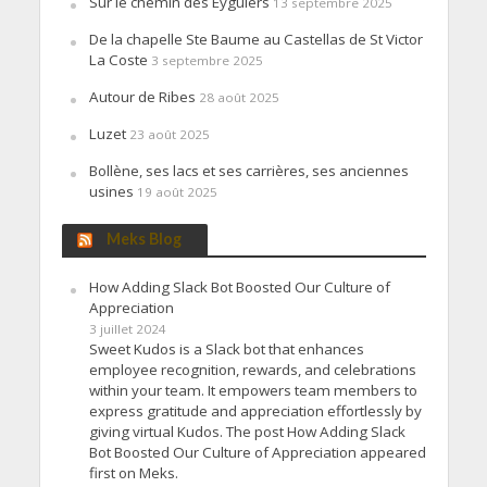
Sur le chemin des Eyguiers
13 septembre 2025
De la chapelle Ste Baume au Castellas de St Victor
La Coste
3 septembre 2025
Autour de Ribes
28 août 2025
Luzet
23 août 2025
Bollène, ses lacs et ses carrières, ses anciennes
usines
19 août 2025
Meks Blog
How Adding Slack Bot Boosted Our Culture of
Appreciation
3 juillet 2024
Sweet Kudos is a Slack bot that enhances
employee recognition, rewards, and celebrations
within your team. It empowers team members to
express gratitude and appreciation effortlessly by
giving virtual Kudos. The post How Adding Slack
Bot Boosted Our Culture of Appreciation appeared
first on Meks.