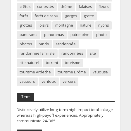
crêtes
curiosités
drôme
falaises
fleurs
forêt
forêt de saou
gorges
grotte
grottes
loisirs
montagne
nature
nyons
panorama
panoramas
patrimoine
photo
photos
rando
randonnée
randonnée familiale
randonnées
site
site naturel
torrent
tourisme
tourisme Ardèche
tourisme Drôme
vaucluse
vautours
ventoux
vercors
Text
Distinctively utilize long-term high-impact total linkage
whereas high-payoff experiences. Appropriately
communicate 24/365.