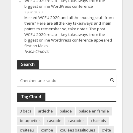
WCEU 2020 recap – key takeaways from the
biggest online WordPress conference
9 juin 2020
Missed WCEU 2020 and all the exciting stuff from
there? Here are all the key takeaways and main
points to remember so, take notes! The post
WCEU 2020 recap – key takeaways from the
biggest online WordPress conference appeared
first on Meks.
Ivana Cirkovic
Search
Tag Cloud
3 becs
ardêche
balade
balade en famille
bouquetins
cascade
cascades
chamois
château
combe
coulées basaltiques
crête