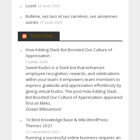
Luzet
23 août 2025
Bollène, ses lacs et ses carrières, ses anciennes
usines
19 août 2025
Meks Blog
How Adding Slack Bot Boosted Our Culture of
Appreciation
3 juillet 2024
Sweet Kudos is a Slack bot that enhances
employee recognition, rewards, and celebrations
within your team. It empowers team members to
express gratitude and appreciation effortlessly by
giving virtual Kudos. The post How Adding Slack
Bot Boosted Our Culture of Appreciation appeared
first on Meks.
Dusan Milovanovic
10 Best Knowledge Base & Wiki WordPress
Themes 2021
15 septembre 2021
Running a successful online business requires an