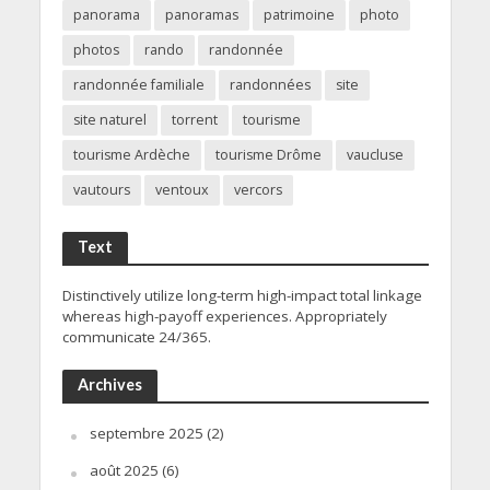
panorama
panoramas
patrimoine
photo
photos
rando
randonnée
randonnée familiale
randonnées
site
site naturel
torrent
tourisme
tourisme Ardèche
tourisme Drôme
vaucluse
vautours
ventoux
vercors
Text
Distinctively utilize long-term high-impact total linkage
whereas high-payoff experiences. Appropriately
communicate 24/365.
Archives
septembre 2025
(2)
août 2025
(6)