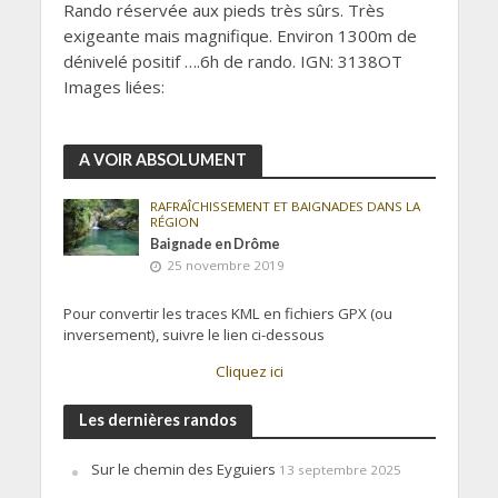
Rando réservée aux pieds très sûrs. Très
exigeante mais magnifique. Environ 1300m de
dénivelé positif ….6h de rando. IGN: 3138OT
Images liées:
A VOIR ABSOLUMENT
RAFRAÎCHISSEMENT ET BAIGNADES DANS LA
RÉGION
Baignade en Drôme
25 novembre 2019
Pour convertir les traces KML en fichiers GPX (ou
inversement), suivre le lien ci-dessous
Cliquez ici
Les dernières randos
Sur le chemin des Eyguiers
13 septembre 2025