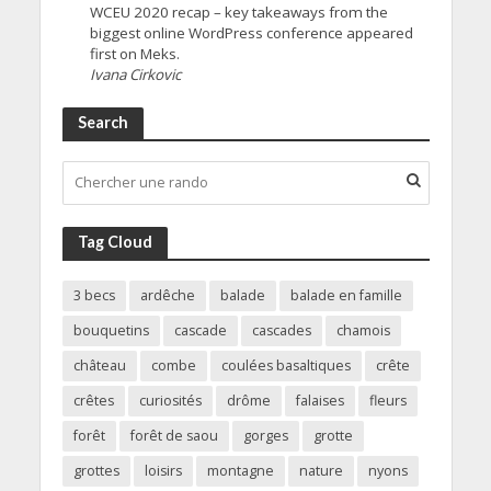
WCEU 2020 recap – key takeaways from the
biggest online WordPress conference appeared
first on Meks.
Ivana Cirkovic
Search
Tag Cloud
3 becs
ardêche
balade
balade en famille
bouquetins
cascade
cascades
chamois
château
combe
coulées basaltiques
crête
crêtes
curiosités
drôme
falaises
fleurs
forêt
forêt de saou
gorges
grotte
grottes
loisirs
montagne
nature
nyons